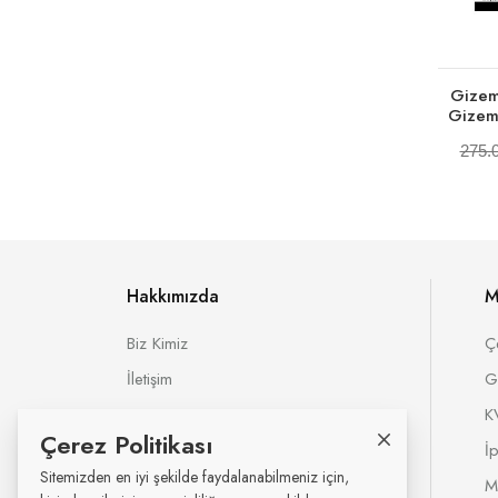
Gizeml
Gizem 
275.
Hakkımızda
M
Biz Kimiz
Ç
İletişim
G
K
Çerez Politikası
İ
Sitemizden en iyi şekilde faydalanabilmeniz için,
M