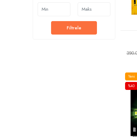
Filtrele
390.
Yeni
%40