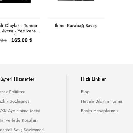
i Olaylar - Tuncer
Ikinci Karabağ Savaşı
Avcısı - Yediveren
Yayınları
165.00 ₺
00 ₺
üşteri Hizmetleri
Hızlı Linkler
erez Politikası
Blog
Tükendi
Sepete Ekle
izlilik Sözleşmesi
Havale Bildirim Formu
VKK Aydınlatma Metni
Banka Hesaplarımız
ptal ve İade Koşulları
esafeli Satış Sözleşmesi