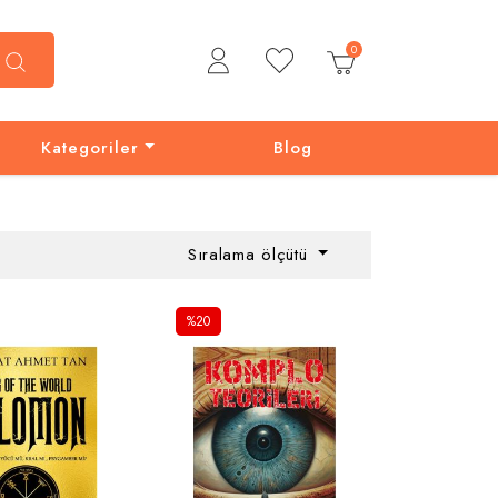
0
Kategoriler
Blog
Sıralama ölçütü
%20