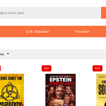
r
Çok Satanlar
Yazarlar
ter
%40
%24