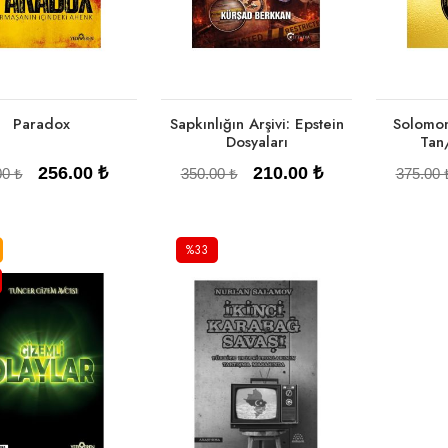
Paradox
Sapkınlığın Arşivi: Epstein
Solomon
Dosyaları
Tan
256.00 ₺
210.00 ₺
00 ₺
350.00 ₺
375.00 
%33
Sepete Ekle
Sepete Ekle
Se