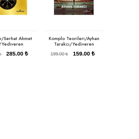
/Serhat Ahmet
Komplo Teorileri/Ayhan
/Yediveren
Tarakcı/Yediveren
285.00 ₺
159.00 ₺
₺
199.00 ₺
pete Ekle
Sepete Ekle