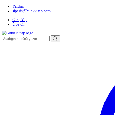
Yardım
siparis@butikkitap.com
Giriş Yap
Üye Ol