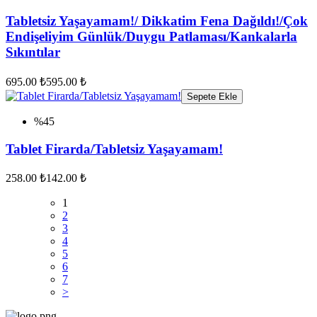
Tabletsiz Yaşayamam!/ Dikkatim Fena Dağıldı!/Çok
Endişeliyim Günlük/Duygu Patlaması/Kankalarla
Sıkıntılar
695.00 ₺
595.00 ₺
Sepete Ekle
%45
Tablet Firarda/Tabletsiz Yaşayamam!
258.00 ₺
142.00 ₺
1
2
3
4
5
6
7
>