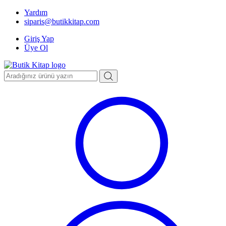
Yardım
siparis@butikkitap.com
Giriş Yap
Üye Ol