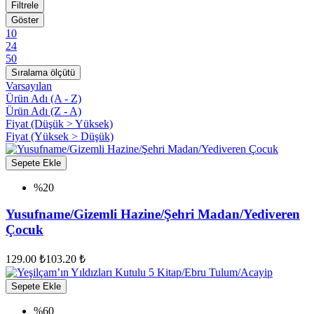
Filtrele
Göster
10
24
50
Sıralama ölçütü
Varsayılan
Ürün Adı (A - Z)
Ürün Adı (Z - A)
Fiyat (Düşük > Yüksek)
Fiyat (Yüksek > Düşük)
Sepete Ekle
%20
Yusufname/Gizemli Hazine/Şehri Madan/Yediveren
Çocuk
129.00 ₺
103.20 ₺
Sepete Ekle
%60