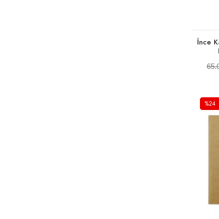
İnce K
65.
%24