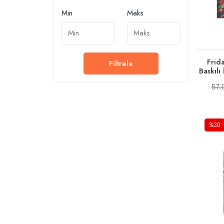
Min
Maks
Frid
Filtrele
Baskılı
57.
%30