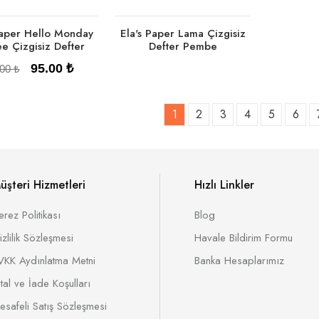
Paper Hello Monday
Ela's Paper Lama Çizgisiz
e Çizgisiz Defter
Defter Pembe
95.00 ₺
00 ₺
1
2
3
4
5
6
üşteri Hizmetleri
Hızlı Linkler
Tükendi
Sepete Ekle
erez Politikası
Blog
izlilik Sözleşmesi
Havale Bildirim Formu
VKK Aydınlatma Metni
Banka Hesaplarımız
ptal ve İade Koşulları
esafeli Satış Sözleşmesi