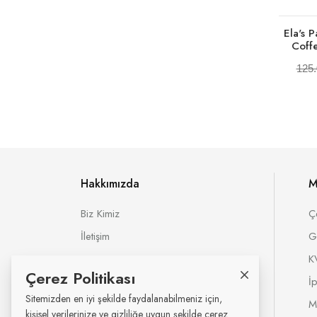
Ela's 
Coffe
125.
Hakkımızda
M
Biz Kimiz
Ç
İletişim
G
K
Çerez Politikası
İ
Sitemizden en iyi şekilde faydalanabilmeniz için,
M
kişisel verilerinize ve gizliliğe uygun şekilde çerez