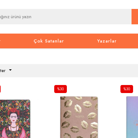
r
Çok Satanlar
Yazarlar
ter
%30
%30