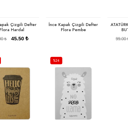
apak Çizgili Defter
İnce Kapak Çizgili Defter
ATATÜRK
Flora Hardal
Flora Pembe
BU
45.50 ₺
00 ₺
99.00 
%24
Tükendi
Sepete Ekle
Se