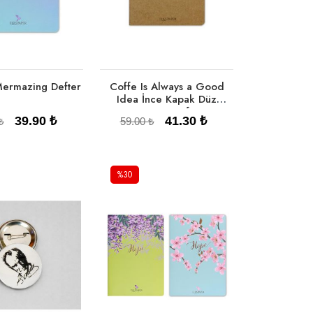
Mermazing Defter
Coffe Is Always a Good
Idea İnce Kapak Düz
Çizgisiz Defter
39.90 ₺
41.30 ₺
₺
59.00 ₺
%30
pete Ekle
Sepete Ekle