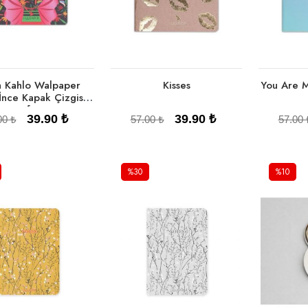
a Kahlo Walpaper
Kisses
You Are 
 İnce Kapak Çizgisiz
Defter
39.90 ₺
39.90 ₺
00 ₺
57.00 ₺
57.00 
%30
%10
Sepete Ekle
Sepete Ekle
Se