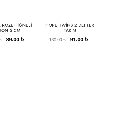
 ROZET İĞNELİ
HOPE TWİNS 2 DEFTER
TON 5 CM
TAKIM
89.00 ₺
91.00 ₺
₺
130.00 ₺
pete Ekle
Sepete Ekle