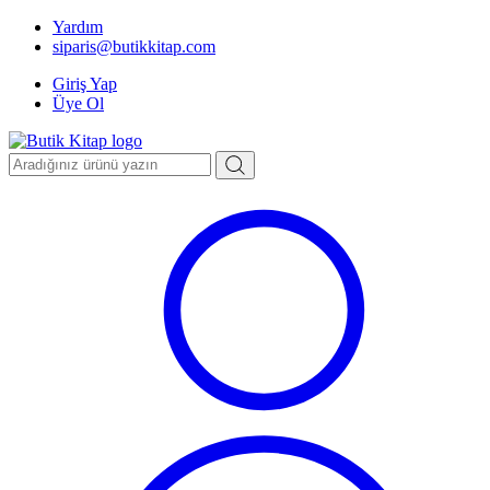
Yardım
siparis@butikkitap.com
Giriş Yap
Üye Ol