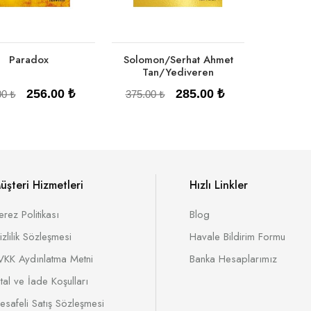
Paradox
Solomon/Serhat Ahmet
Tan/Yediveren
256.00 ₺
285.00 ₺
00 ₺
375.00 ₺
üşteri Hizmetleri
Hızlı Linkler
erez Politikası
Blog
Sepete Ekle
Sepete Ekle
izlilik Sözleşmesi
Havale Bildirim Formu
VKK Aydınlatma Metni
Banka Hesaplarımız
ptal ve İade Koşulları
esafeli Satış Sözleşmesi