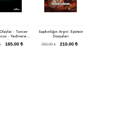
Olaylar - Tuncer
Sapkınlığın Arşivi: Epstein
cısı - Yediveren
Dosyaları
Yayınları
165.00 ₺
210.00 ₺
₺
350.00 ₺
pete Ekle
Sepete Ekle