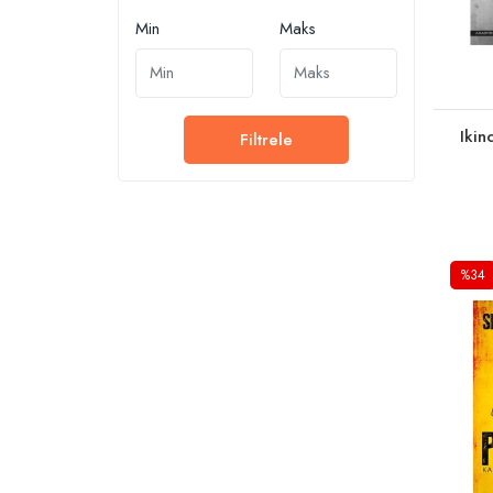
Min
Maks
Ikin
Filtrele
%34