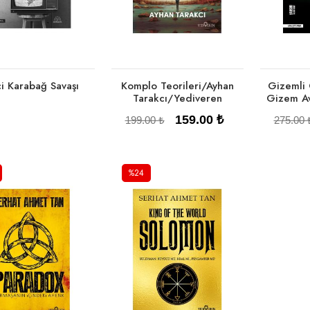
ci Karabağ Savaşı
Komplo Teorileri/Ayhan
Gizemli 
Tarakcı/Yediveren
Gizem Av
159.00 ₺
199.00 ₺
275.00 
%24
Tükendi
Sepete Ekle
Se