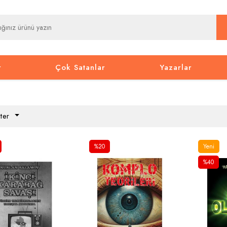
r
Çok Satanlar
Yazarlar
ter
%20
Yeni
%40