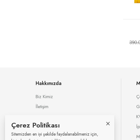
390.
Hakkımızda
M
Biz Kimiz
Ç
İletişim
G
K
Çerez Politikası
İ
Sitemizden en iyi şekilde faydalanabilmeniz için,
M