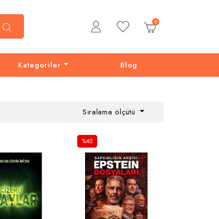
0
Kategoriler
Blog
Sıralama ölçütü
%40