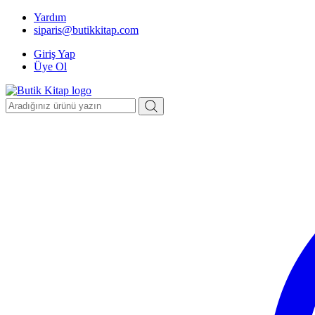
Yardım
siparis@butikkitap.com
Giriş Yap
Üye Ol