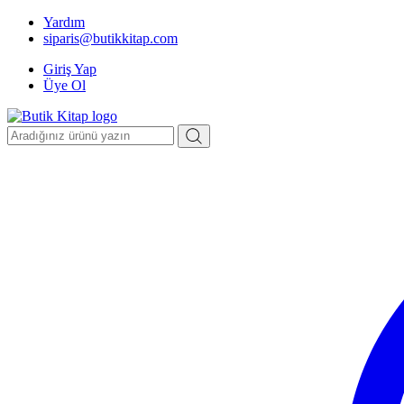
Yardım
siparis@butikkitap.com
Giriş Yap
Üye Ol