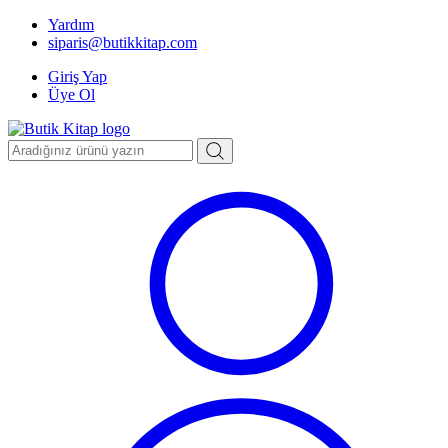
Yardım
siparis@butikkitap.com
Giriş Yap
Üye Ol