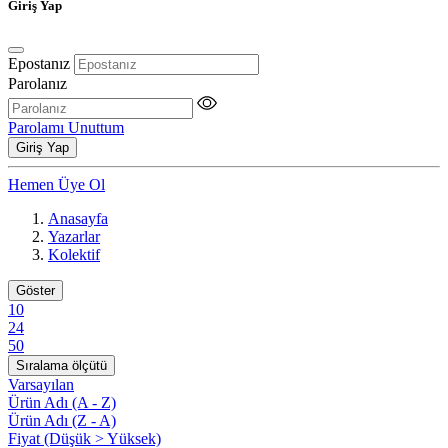
Giriş Yap
Epostanız
Parolanız
Parolamı Unuttum
Giriş Yap
Hemen Üye Ol
Anasayfa
Yazarlar
Kolektif
Göster
10
24
50
Sıralama ölçütü
Varsayılan
Ürün Adı (A - Z)
Ürün Adı (Z - A)
Fiyat (Düşük > Yüksek)