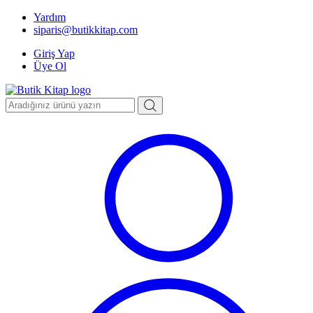
Yardım
siparis@butikkitap.com
Giriş Yap
Üye Ol