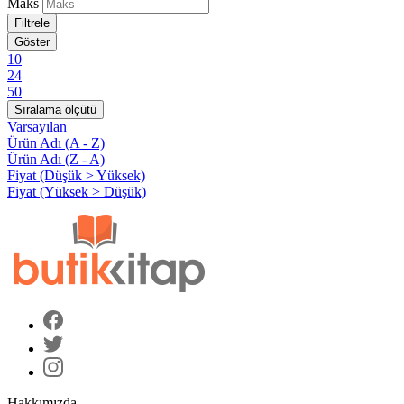
Maks
Filtrele
Göster
10
24
50
Sıralama ölçütü
Varsayılan
Ürün Adı (A - Z)
Ürün Adı (Z - A)
Fiyat (Düşük > Yüksek)
Fiyat (Yüksek > Düşük)
Hakkımızda