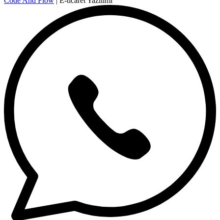
Code And Flow
| E-ticaret Yazılımı