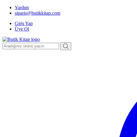
Yardım
siparis@butikkitap.com
Giriş Yap
Üye Ol