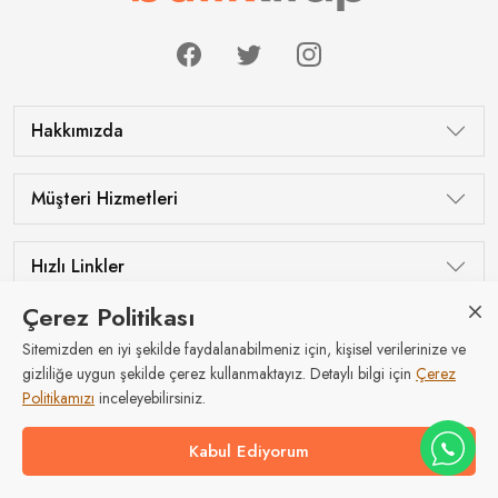
Hakkımızda
Müşteri Hizmetleri
Hızlı Linkler
Çerez Politikası
Sitemizden en iyi şekilde faydalanabilmeniz için, kişisel verilerinize ve
Tüm hakları saklıdır © Butik Kitap 2026
gizliliğe uygun şekilde çerez kullanmaktayız. Detaylı bilgi için
Çerez
Politikamızı
inceleyebilirsiniz.
Kabul Ediyorum
Code And Flow
| E-ticaret Yazılımı