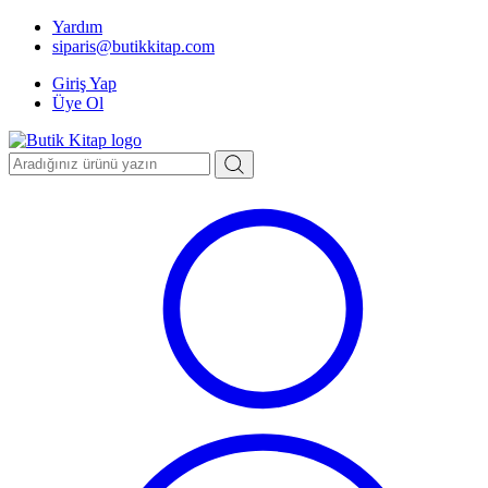
Yardım
siparis@butikkitap.com
Giriş Yap
Üye Ol