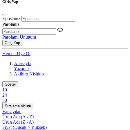
Giriş Yap
Epostanız
Parolanız
Parolamı Unuttum
Giriş Yap
Hemen Üye Ol
Anasayfa
Yazarlar
Akihiro Nishino
Göster
10
24
50
Sıralama ölçütü
Varsayılan
Ürün Adı (A - Z)
Ürün Adı (Z - A)
Fiyat (Düşük > Yüksek)