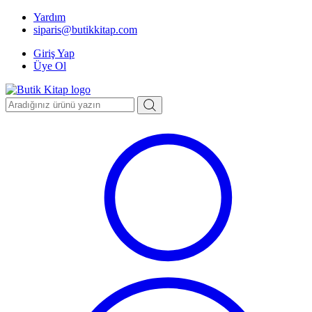
Yardım
siparis@butikkitap.com
Giriş Yap
Üye Ol