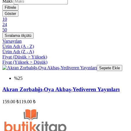
Maks
Filtrele
Göster
10
24
50
Sıralama ölçütü
Varsayılan
Ürün Adı (A - Z)
Ürün Adı (Z - A)
Fiyat (Düşük > Yüksek)
Fiyat (Yüksek > Düşük)
Sepete Ekle
%25
Akran Zorbalığı-Oya Akbaş-Yediveren Yayınları
159.00 ₺
119.00 ₺