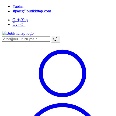
Yardım
siparis@butikkitap.com
Giriş Yap
Üye Ol