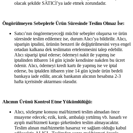
olacak şekilde SATICI’ya iade etmek zorundadır.
Öngörülmeyen Sebeplerle Ürün Süresinde Teslim Olmaz İse:
Satıcı’nın öngöremeyeceği mücbir sebepler oluşursa ve ürün
süresinde teslim edilemez ise, durum Alıcı’ya bildirilir. Alıcı,
siparişin iptalini, ürünün benzeri ile değiştirilmesini veya engel
ortadan kalkana dek teslimatın ertelenmesini talep edebilir.
Alıcı siparişi iptal ederse; ödemeyi nakit ile yapmış ise
iptalinden itibaren 14 gün içinde kendisine nakden bu ücret
ödenir. Alıcı, ödemeyi kredi kartı ile yapmış ise ve iptal
ederse, bu iptalden itibaren yine 14 gün içinde ürün bedeli
bankaya iade edilir, ancak bankanın alıcının hesabına 2-3
hafta içerisinde aktarması olasıdır.
Alıcının Ürünü Kontrol Etme Yükümlülüğü:
Alıcı, sözleşme konusu mal/hizmeti teslim almadan önce
muayene edecek; ezik, kırık, ambalajı yırtılmış vb. hasarlı ve
ayıplı mal/hizmeti kargo şirketinden teslim almayacaktır.
Teslim alınan mal/hizmetin hasarsız ve sağlam olduğu kabul