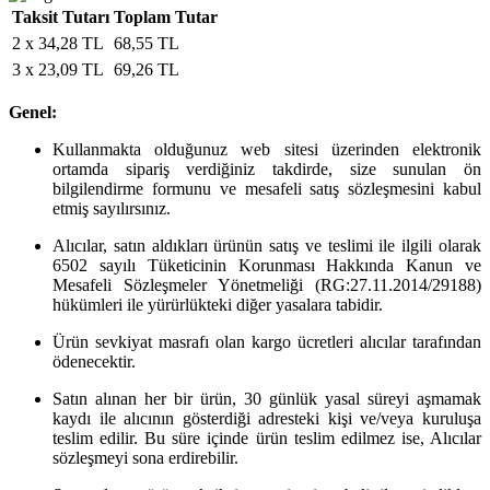
Taksit Tutarı
Toplam Tutar
2 x 34,28 TL
68,55 TL
3 x 23,09 TL
69,26 TL
Genel:
Kullanmakta olduğunuz web sitesi üzerinden elektronik
ortamda sipariş verdiğiniz takdirde, size sunulan ön
bilgilendirme formunu ve mesafeli satış sözleşmesini kabul
etmiş sayılırsınız.
Alıcılar, satın aldıkları ürünün satış ve teslimi ile ilgili olarak
6502 sayılı Tüketicinin Korunması Hakkında Kanun ve
Mesafeli Sözleşmeler Yönetmeliği (RG:27.11.2014/29188)
hükümleri ile yürürlükteki diğer yasalara tabidir.
Ürün sevkiyat masrafı olan kargo ücretleri alıcılar tarafından
ödenecektir.
Satın alınan her bir ürün, 30 günlük yasal süreyi aşmamak
kaydı ile alıcının gösterdiği adresteki kişi ve/veya kuruluşa
teslim edilir. Bu süre içinde ürün teslim edilmez ise, Alıcılar
sözleşmeyi sona erdirebilir.