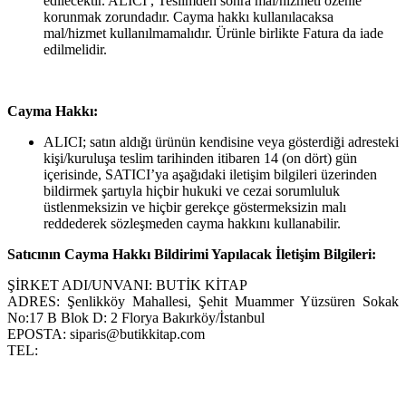
edilecektir. ALICI , Teslimden sonra mal/hizmeti özenle
korunmak zorundadır. Cayma hakkı kullanılacaksa
mal/hizmet kullanılmamalıdır. Ürünle birlikte Fatura da iade
edilmelidir.
Cayma Hakkı:
ALICI; satın aldığı ürünün kendisine veya gösterdiği adresteki
kişi/kuruluşa teslim tarihinden itibaren 14 (on dört) gün
içerisinde, SATICI’ya aşağıdaki iletişim bilgileri üzerinden
bildirmek şartıyla hiçbir hukuki ve cezai sorumluluk
üstlenmeksizin ve hiçbir gerekçe göstermeksizin malı
reddederek sözleşmeden cayma hakkını kullanabilir.
Satıcının Cayma Hakkı Bildirimi Yapılacak İletişim Bilgileri:
ŞİRKET ADI/UNVANI: BUTİK KİTAP
ADRES: Şenlikköy Mahallesi, Şehit Muammer Yüzsüren Sokak
No:17 B Blok D: 2 Florya Bakırköy/İstanbul
EPOSTA: siparis@butikkitap.com
TEL: