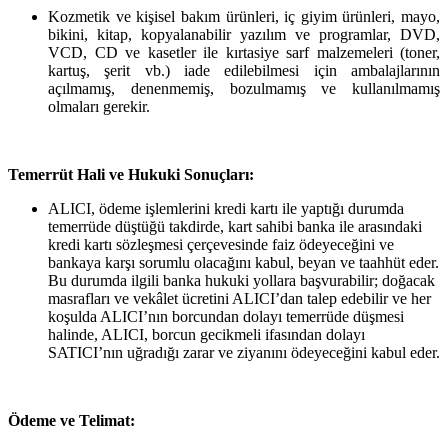
Kozmetik ve kişisel bakım ürünleri, iç giyim ürünleri, mayo,
bikini, kitap, kopyalanabilir yazılım ve programlar, DVD,
VCD, CD ve kasetler ile kırtasiye sarf malzemeleri (toner,
kartuş, şerit vb.) iade edilebilmesi için ambalajlarının
açılmamış, denenmemiş, bozulmamış ve kullanılmamış
olmaları gerekir.
Temerrüt Hali ve Hukuki Sonuçları:
ALICI, ödeme işlemlerini kredi kartı ile yaptığı durumda
temerrüde düştüğü takdirde, kart sahibi banka ile arasındaki
kredi kartı sözleşmesi çerçevesinde faiz ödeyeceğini ve
bankaya karşı sorumlu olacağını kabul, beyan ve taahhüt eder.
Bu durumda ilgili banka hukuki yollara başvurabilir; doğacak
masrafları ve vekâlet ücretini ALICI’dan talep edebilir ve her
koşulda ALICI’nın borcundan dolayı temerrüde düşmesi
halinde, ALICI, borcun gecikmeli ifasından dolayı
SATICI’nın uğradığı zarar ve ziyanını ödeyeceğini kabul eder.
Ödeme ve Telimat: