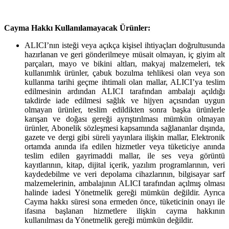
Cayma Hakkı Kullanılamayacak Ürünler:
ALICI’nın isteği veya açıkça kişisel ihtiyaçları doğrultusunda
hazırlanan ve geri gönderilmeye müsait olmayan, iç giyim alt
parçaları, mayo ve bikini altları, makyaj malzemeleri, tek
kullanımlık ürünler, çabuk bozulma tehlikesi olan veya son
kullanma tarihi geçme ihtimali olan mallar, ALICI’ya teslim
edilmesinin ardından ALICI tarafından ambalajı açıldığı
takdirde iade edilmesi sağlık ve hijyen açısından uygun
olmayan ürünler, teslim edildikten sonra başka ürünlerle
karışan ve doğası gereği ayrıştırılması mümkün olmayan
ürünler, Abonelik sözleşmesi kapsamında sağlananlar dışında,
gazete ve dergi gibi süreli yayınlara ilişkin mallar, Elektronik
ortamda anında ifa edilen hizmetler veya tüketiciye anında
teslim edilen gayrimaddi mallar, ile ses veya görüntü
kayıtlarının, kitap, dijital içerik, yazılım programlarının, veri
kaydedebilme ve veri depolama cihazlarının, bilgisayar sarf
malzemelerinin, ambalajının ALICI tarafından açılmış olması
halinde iadesi Yönetmelik gereği mümkün değildir. Ayrıca
Cayma hakkı süresi sona ermeden önce, tüketicinin onayı ile
ifasına başlanan hizmetlere ilişkin cayma hakkının
kullanılması da Yönetmelik gereği mümkün değildir.