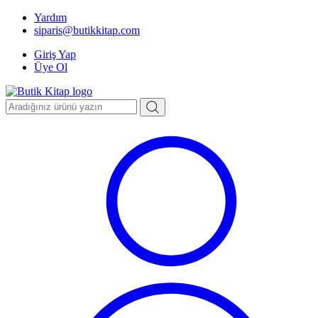
Yardım
siparis@butikkitap.com
Giriş Yap
Üye Ol