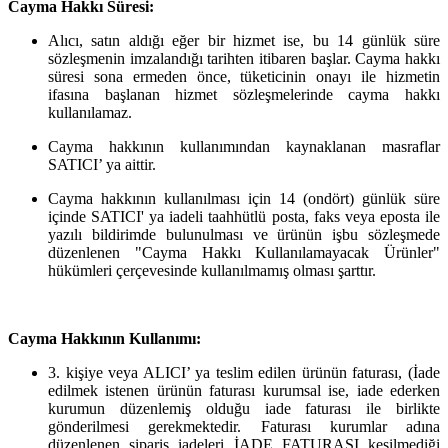
Cayma Hakkı Süresi:
Alıcı, satın aldığı eğer bir hizmet ise, bu 14 günlük süre
sözleşmenin imzalandığı tarihten itibaren başlar. Cayma hakkı
süresi sona ermeden önce, tüketicinin onayı ile hizmetin
ifasına başlanan hizmet sözleşmelerinde cayma hakkı
kullanılamaz.
Cayma hakkının kullanımından kaynaklanan masraflar
SATICI’ ya aittir.
Cayma hakkının kullanılması için 14 (ondört) günlük süre
içinde SATICI' ya iadeli taahhütlü posta, faks veya eposta ile
yazılı bildirimde bulunulması ve ürünün işbu sözleşmede
düzenlenen "Cayma Hakkı Kullanılamayacak Ürünler"
hükümleri çerçevesinde kullanılmamış olması şarttır.
Cayma Hakkının Kullanımı:
3. kişiye veya ALICI’ ya teslim edilen ürünün faturası, (İade
edilmek istenen ürünün faturası kurumsal ise, iade ederken
kurumun düzenlemiş olduğu iade faturası ile birlikte
gönderilmesi gerekmektedir. Faturası kurumlar adına
düzenlenen sipariş iadeleri İADE FATURASI kesilmediği