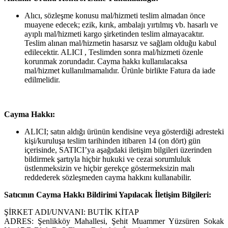
Alıcı, sözleşme konusu mal/hizmeti teslim almadan önce
muayene edecek; ezik, kırık, ambalajı yırtılmış vb. hasarlı ve
ayıplı mal/hizmeti kargo şirketinden teslim almayacaktır.
Teslim alınan mal/hizmetin hasarsız ve sağlam olduğu kabul
edilecektir. ALICI , Teslimden sonra mal/hizmeti özenle
korunmak zorundadır. Cayma hakkı kullanılacaksa
mal/hizmet kullanılmamalıdır. Ürünle birlikte Fatura da iade
edilmelidir.
Cayma Hakkı:
ALICI; satın aldığı ürünün kendisine veya gösterdiği adresteki
kişi/kuruluşa teslim tarihinden itibaren 14 (on dört) gün
içerisinde, SATICI’ya aşağıdaki iletişim bilgileri üzerinden
bildirmek şartıyla hiçbir hukuki ve cezai sorumluluk
üstlenmeksizin ve hiçbir gerekçe göstermeksizin malı
reddederek sözleşmeden cayma hakkını kullanabilir.
Satıcının Cayma Hakkı Bildirimi Yapılacak İletişim Bilgileri:
ŞİRKET ADI/UNVANI: BUTİK KİTAP
ADRES: Şenlikköy Mahallesi, Şehit Muammer Yüzsüren Sokak