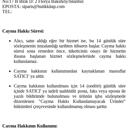
No:17 B Blok D: 2 Florya Bakırköy/İstanbul
EPOSTA: siparis@butikkitap.com
TEL:
Cayma Hakkı Süresi:
Alıcı, satın aldığı eğer bir hizmet ise, bu 14 günlük süre
sözleşmenin imzalandığı tarihten itibaren başlar. Cayma hakkı
süresi sona ermeden önce, tüketicinin onayı ile hizmetin
ifasına başlanan hizmet sözleşmelerinde cayma hakkı
kullanılamaz.
Cayma hakkının kullanımından kaynaklanan masraflar
SATICI’ ya aittir.
Cayma hakkının kullanılması için 14 (ondört) günlük süre
içinde SATICI' ya iadeli taahhütlü posta, faks veya eposta ile
yazılı bildirimde bulunulması ve ürünün işbu sözleşmede
düzenlenen "Cayma Hakkı Kullanılamayacak Ürünler"
hükümleri çerçevesinde kullanılmamış olması şarttır.
Cayma Hakkının Kullanımı: