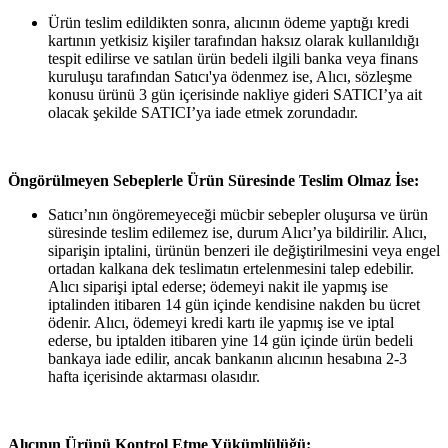
Ürün teslim edildikten sonra, alıcının ödeme yaptığı kredi
kartının yetkisiz kişiler tarafından haksız olarak kullanıldığı
tespit edilirse ve satılan ürün bedeli ilgili banka veya finans
kuruluşu tarafından Satıcı'ya ödenmez ise, Alıcı, sözleşme
konusu ürünü 3 gün içerisinde nakliye gideri SATICI’ya ait
olacak şekilde SATICI’ya iade etmek zorundadır.
Öngörülmeyen Sebeplerle Ürün Süresinde Teslim Olmaz İse:
Satıcı’nın öngöremeyeceği mücbir sebepler oluşursa ve ürün
süresinde teslim edilemez ise, durum Alıcı’ya bildirilir. Alıcı,
siparişin iptalini, ürünün benzeri ile değiştirilmesini veya engel
ortadan kalkana dek teslimatın ertelenmesini talep edebilir.
Alıcı siparişi iptal ederse; ödemeyi nakit ile yapmış ise
iptalinden itibaren 14 gün içinde kendisine nakden bu ücret
ödenir. Alıcı, ödemeyi kredi kartı ile yapmış ise ve iptal
ederse, bu iptalden itibaren yine 14 gün içinde ürün bedeli
bankaya iade edilir, ancak bankanın alıcının hesabına 2-3
hafta içerisinde aktarması olasıdır.
Alıcının Ürünü Kontrol Etme Yükümlülüğü: