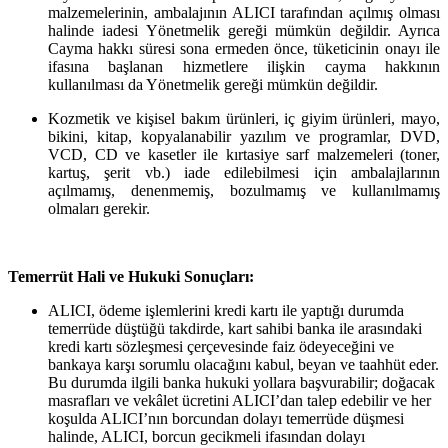
malzemelerinin, ambalajının ALICI tarafından açılmış olması
halinde iadesi Yönetmelik gereği mümkün değildir. Ayrıca
Cayma hakkı süresi sona ermeden önce, tüketicinin onayı ile
ifasına başlanan hizmetlere ilişkin cayma hakkının
kullanılması da Yönetmelik gereği mümkün değildir.
Kozmetik ve kişisel bakım ürünleri, iç giyim ürünleri, mayo,
bikini, kitap, kopyalanabilir yazılım ve programlar, DVD,
VCD, CD ve kasetler ile kırtasiye sarf malzemeleri (toner,
kartuş, şerit vb.) iade edilebilmesi için ambalajlarının
açılmamış, denenmemiş, bozulmamış ve kullanılmamış
olmaları gerekir.
Temerrüt Hali ve Hukuki Sonuçları:
ALICI, ödeme işlemlerini kredi kartı ile yaptığı durumda
temerrüde düştüğü takdirde, kart sahibi banka ile arasındaki
kredi kartı sözleşmesi çerçevesinde faiz ödeyeceğini ve
bankaya karşı sorumlu olacağını kabul, beyan ve taahhüt eder.
Bu durumda ilgili banka hukuki yollara başvurabilir; doğacak
masrafları ve vekâlet ücretini ALICI’dan talep edebilir ve her
koşulda ALICI’nın borcundan dolayı temerrüde düşmesi
halinde, ALICI, borcun gecikmeli ifasından dolayı