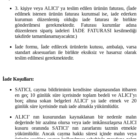
3. kişiye veya ALICI’ ya teslim edilen ürünün faturası, (İade
edilmek istenen ürünün faturası kurumsal ise, iade ederken
kurumun düzenlemiş olduğu iade faturası ile birlikte
gönderilmesi gerekmektedir. Faturası kurumlar adına
düzenlenen sipariş iadeleri İADE FATURASI kesilmediği
takdirde tamamlanamayacaktır.)
İade formu, İade edilecek ürünlerin kutusu, ambalajı, varsa
standart aksesuarları ile birlikte eksiksiz ve hasarsız olarak
teslim edilmesi gerekmektedir.
İade Koşulları:
SATICI, cayma bildiriminin kendisine ulaşmasından itibaren
en geç 10 günlük süre içerisinde toplam bedeli ve ALICI’yı
borç altına sokan belgeleri ALICI’ ya iade etmek ve 20
günlük süre içerisinde malı iade almakla yükümlüdür.
ALICI’ nın kusurundan kaynaklanan bir nedenle malın
değerinde bir azalma olursa veya iade imkânsızlaşırsa ALICI
kusuru oranında SATICI’ nın zararlarını tazmin etmekle
yükümlüdür. Ancak cayma hakkı süresi içinde malın veya