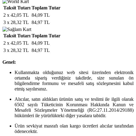
Taksit Tutarı
Toplam Tutar
2 x 42,05 TL
84,09 TL
3 x 28,32 TL
84,97 TL
Taksit Tutarı
Toplam Tutar
2 x 42,05 TL
84,09 TL
3 x 28,32 TL
84,97 TL
Genel:
Kullanmakta olduğunuz web sitesi üzerinden elektronik
ortamda sipariş verdiğiniz takdirde, size sunulan ön
bilgilendirme formunu ve mesafeli satış sözleşmesini kabul
etmiş sayılırsınız.
Alıcılar, satın aldıkları ürünün satış ve teslimi ile ilgili olarak
6502 sayılı Tüketicinin Korunması Hakkında Kanun ve
Mesafeli Sözleşmeler Yönetmeliği (RG:27.11.2014/29188)
hükümleri ile yürürlükteki diğer yasalara tabidir.
Ürün sevkiyat masrafı olan kargo ücretleri alıcılar tarafından
ödenecektir.