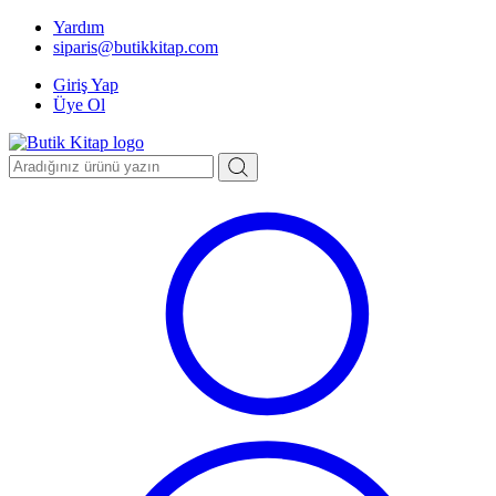
Yardım
siparis@butikkitap.com
Giriş Yap
Üye Ol