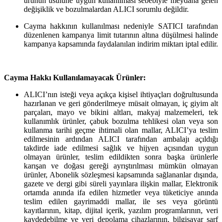
ürünün usulüne uygun kullanılması sebebiyle meydana gelen
değişiklik ve bozulmalardan ALICI sorumlu değildir.
Cayma hakkının kullanılması nedeniyle SATICI tarafından
düzenlenen kampanya limit tutarının altına düşülmesi halinde
kampanya kapsamında faydalanılan indirim miktarı iptal edilir.
Cayma Hakkı Kullanılamayacak Ürünler:
ALICI’nın isteği veya açıkça kişisel ihtiyaçları doğrultusunda
hazırlanan ve geri gönderilmeye müsait olmayan, iç giyim alt
parçaları, mayo ve bikini altları, makyaj malzemeleri, tek
kullanımlık ürünler, çabuk bozulma tehlikesi olan veya son
kullanma tarihi geçme ihtimali olan mallar, ALICI’ya teslim
edilmesinin ardından ALICI tarafından ambalajı açıldığı
takdirde iade edilmesi sağlık ve hijyen açısından uygun
olmayan ürünler, teslim edildikten sonra başka ürünlerle
karışan ve doğası gereği ayrıştırılması mümkün olmayan
ürünler, Abonelik sözleşmesi kapsamında sağlananlar dışında,
gazete ve dergi gibi süreli yayınlara ilişkin mallar, Elektronik
ortamda anında ifa edilen hizmetler veya tüketiciye anında
teslim edilen gayrimaddi mallar, ile ses veya görüntü
kayıtlarının, kitap, dijital içerik, yazılım programlarının, veri
kaydedebilme ve veri depolama cihazlarının, bilgisayar sarf