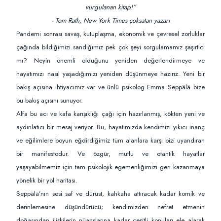
vurgulanan kitap!”
- Tom Rath, New York Times çoksatan yazarı
Pandemi sonrası savaş, kutuplaşma, ekonomik ve çevresel zorluklar
çağında bildiğimizi sandığımız pek çok şeyi sorgulamamız şaşırtıcı
mı? Neyin önemli olduğunu yeniden değerlendirmeye ve
hayatımızı nasıl yaşadığımızı yeniden düşünmeye hazırız. Yeni bir
bakış açısına ihtiyacımız var ve ünlü psikolog Emma Seppälä bize
bu bakış açısını sunuyor.
Alfa bu acı ve kafa karışıklığı çağı için hazırlanmış, kökten yeni ve
aydınlatıcı bir mesaj veriyor. Bu, hayatımızda kendimizi yıkıcı inanç
ve eğilimlere boyun eğdirdiğimiz tüm alanlara karşı bizi uyandıran
bir manifestodur. Ve özgür, mutlu ve otantik hayatlar
yaşayabilmemiz için tam psikolojik egemenliğimizi geri kazanmaya
yönelik bir yol haritası.
Seppälä’nın sesi saf ve dürüst, kahkaha attıracak kadar komik ve
derinlemesine düşündürücü; kendimizden nefret etmenin
doğasından ilişkilerin nüanslarına kadar çeşitli konuları ele alarak