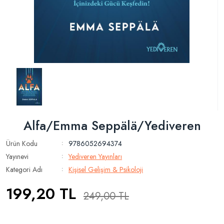
Alfa/Emma Seppälä/Yediveren
Ürün Kodu
9786052694374
:
Yayınevi
Yediveren Yayınları
:
Kategori Adı
Kişisel Gelişim & Psikoloji
:
199,20
TL
249,00
TL