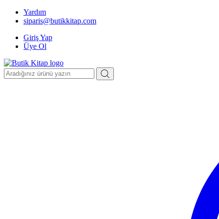
Yardım
siparis@butikkitap.com
Giriş Yap
Üye Ol