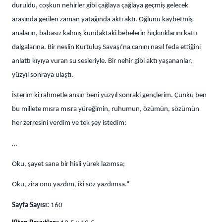
duruldu, coşkun nehirler gibi çağlaya çağlaya geçmiş gelecek
arasında gerilen zaman yatağında aktı aktı. Oğlunu kaybetmiş
anaların, babasız kalmış kundaktaki bebelerin hıçkırıklarını kattı
dalgalarına. Bir neslin Kurtuluş Savaşı’na canını nasıl feda ettiğini
anlattı kıyıya vuran su sesleriyle. Bir nehir gibi aktı yaşananlar,
yüzyıl sonraya ulaştı.
İsterim ki rahmetle ansın beni yüzyıl sonraki gençlerim. Çünkü ben
bu millete mısra mısra yüreğimin, ruhumun, özümün, sözümün
her zerresini verdim ve tek şey istedim:
…
Oku, şayet sana bir hisli yürek lazımsa;
Oku, zira onu yazdım, iki söz yazdımsa.”
Sayfa Sayısı:
160