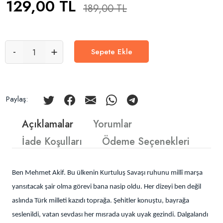
129,00
TL
189,00
TL
-
+
Sepete Ekle
Paylaş:
Açıklamalar
Yorumlar
İade Koşulları
Ödeme Seçenekleri
Ben Mehmet Akif. Bu ülkenin Kurtuluş Savaşı ruhunu millî marşa
yansıtacak şair olma görevi bana nasip oldu. Her dizeyi ben değil
aslında Türk milleti kazıdı toprağa. Şehitler konuştu, bayrağa
seslenildi, vatan sevdası her mısrada uyak uyak gezindi. Dalgalandı