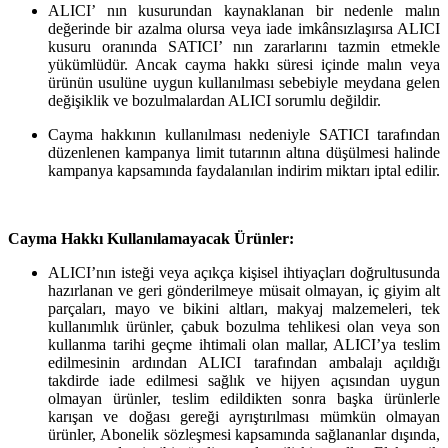
ALICI’ nın kusurundan kaynaklanan bir nedenle malın
değerinde bir azalma olursa veya iade imkânsızlaşırsa ALICI
kusuru oranında SATICI’ nın zararlarını tazmin etmekle
yükümlüdür. Ancak cayma hakkı süresi içinde malın veya
ürünün usulüne uygun kullanılması sebebiyle meydana gelen
değişiklik ve bozulmalardan ALICI sorumlu değildir.
Cayma hakkının kullanılması nedeniyle SATICI tarafından
düzenlenen kampanya limit tutarının altına düşülmesi halinde
kampanya kapsamında faydalanılan indirim miktarı iptal edilir.
Cayma Hakkı Kullanılamayacak Ürünler:
ALICI’nın isteği veya açıkça kişisel ihtiyaçları doğrultusunda
hazırlanan ve geri gönderilmeye müsait olmayan, iç giyim alt
parçaları, mayo ve bikini altları, makyaj malzemeleri, tek
kullanımlık ürünler, çabuk bozulma tehlikesi olan veya son
kullanma tarihi geçme ihtimali olan mallar, ALICI’ya teslim
edilmesinin ardından ALICI tarafından ambalajı açıldığı
takdirde iade edilmesi sağlık ve hijyen açısından uygun
olmayan ürünler, teslim edildikten sonra başka ürünlerle
karışan ve doğası gereği ayrıştırılması mümkün olmayan
ürünler, Abonelik sözleşmesi kapsamında sağlananlar dışında,