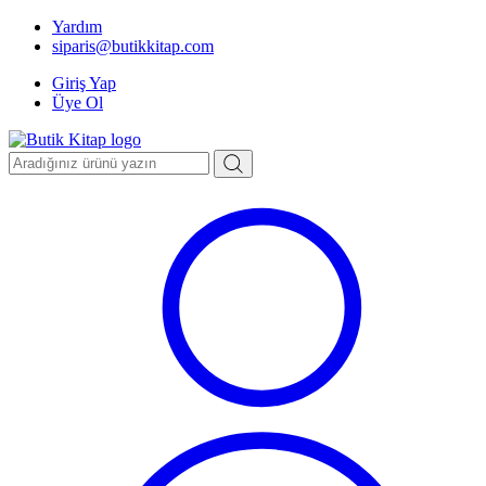
Yardım
siparis@butikkitap.com
Giriş Yap
Üye Ol