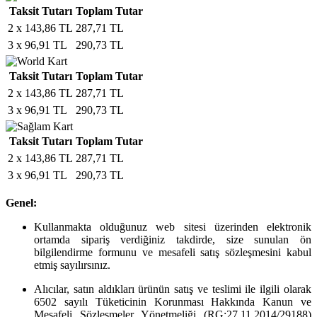
Taksit Tutarı
Toplam Tutar
2 x 143,86 TL
287,71 TL
3 x 96,91 TL
290,73 TL
Taksit Tutarı
Toplam Tutar
2 x 143,86 TL
287,71 TL
3 x 96,91 TL
290,73 TL
Taksit Tutarı
Toplam Tutar
2 x 143,86 TL
287,71 TL
3 x 96,91 TL
290,73 TL
Genel:
Kullanmakta olduğunuz web sitesi üzerinden elektronik
ortamda sipariş verdiğiniz takdirde, size sunulan ön
bilgilendirme formunu ve mesafeli satış sözleşmesini kabul
etmiş sayılırsınız.
Alıcılar, satın aldıkları ürünün satış ve teslimi ile ilgili olarak
6502 sayılı Tüketicinin Korunması Hakkında Kanun ve
Mesafeli Sözleşmeler Yönetmeliği (RG:27.11.2014/29188)