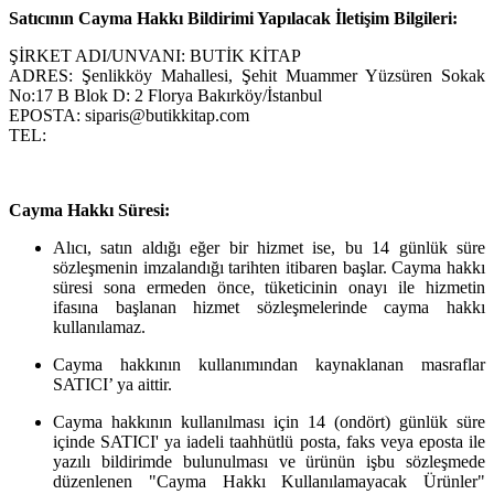
Satıcının Cayma Hakkı Bildirimi Yapılacak İletişim Bilgileri:
ŞİRKET ADI/UNVANI: BUTİK KİTAP
ADRES: Şenlikköy Mahallesi, Şehit Muammer Yüzsüren Sokak
No:17 B Blok D: 2 Florya Bakırköy/İstanbul
EPOSTA: siparis@butikkitap.com
TEL:
Cayma Hakkı Süresi:
Alıcı, satın aldığı eğer bir hizmet ise, bu 14 günlük süre
sözleşmenin imzalandığı tarihten itibaren başlar. Cayma hakkı
süresi sona ermeden önce, tüketicinin onayı ile hizmetin
ifasına başlanan hizmet sözleşmelerinde cayma hakkı
kullanılamaz.
Cayma hakkının kullanımından kaynaklanan masraflar
SATICI’ ya aittir.
Cayma hakkının kullanılması için 14 (ondört) günlük süre
içinde SATICI' ya iadeli taahhütlü posta, faks veya eposta ile
yazılı bildirimde bulunulması ve ürünün işbu sözleşmede
düzenlenen "Cayma Hakkı Kullanılamayacak Ürünler"