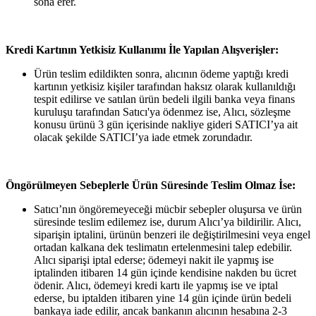
sona erer.
Kredi Kartının Yetkisiz Kullanımı İle Yapılan Alışverişler:
Ürün teslim edildikten sonra, alıcının ödeme yaptığı kredi
kartının yetkisiz kişiler tarafından haksız olarak kullanıldığı
tespit edilirse ve satılan ürün bedeli ilgili banka veya finans
kuruluşu tarafından Satıcı'ya ödenmez ise, Alıcı, sözleşme
konusu ürünü 3 gün içerisinde nakliye gideri SATICI’ya ait
olacak şekilde SATICI’ya iade etmek zorundadır.
Öngörülmeyen Sebeplerle Ürün Süresinde Teslim Olmaz İse:
Satıcı’nın öngöremeyeceği mücbir sebepler oluşursa ve ürün
süresinde teslim edilemez ise, durum Alıcı’ya bildirilir. Alıcı,
siparişin iptalini, ürünün benzeri ile değiştirilmesini veya engel
ortadan kalkana dek teslimatın ertelenmesini talep edebilir.
Alıcı siparişi iptal ederse; ödemeyi nakit ile yapmış ise
iptalinden itibaren 14 gün içinde kendisine nakden bu ücret
ödenir. Alıcı, ödemeyi kredi kartı ile yapmış ise ve iptal
ederse, bu iptalden itibaren yine 14 gün içinde ürün bedeli
bankaya iade edilir, ancak bankanın alıcının hesabına 2-3