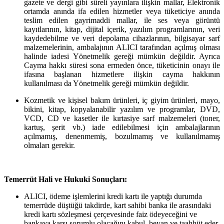
gazete ve dergi gibi süreli yayınlara ilişkin mallar, Elektronik
ortamda anında ifa edilen hizmetler veya tüketiciye anında
teslim edilen gayrimaddi mallar, ile ses veya görüntü
kayıtlarının, kitap, dijital içerik, yazılım programlarının, veri
kaydedebilme ve veri depolama cihazlarının, bilgisayar sarf
malzemelerinin, ambalajının ALICI tarafından açılmış olması
halinde iadesi Yönetmelik gereği mümkün değildir. Ayrıca
Cayma hakkı süresi sona ermeden önce, tüketicinin onayı ile
ifasına başlanan hizmetlere ilişkin cayma hakkının
kullanılması da Yönetmelik gereği mümkün değildir.
Kozmetik ve kişisel bakım ürünleri, iç giyim ürünleri, mayo,
bikini, kitap, kopyalanabilir yazılım ve programlar, DVD,
VCD, CD ve kasetler ile kırtasiye sarf malzemeleri (toner,
kartuş, şerit vb.) iade edilebilmesi için ambalajlarının
açılmamış, denenmemiş, bozulmamış ve kullanılmamış
olmaları gerekir.
Temerrüt Hali ve Hukuki Sonuçları:
ALICI, ödeme işlemlerini kredi kartı ile yaptığı durumda
temerrüde düştüğü takdirde, kart sahibi banka ile arasındaki
kredi kartı sözleşmesi çerçevesinde faiz ödeyeceğini ve
bankaya karşı sorumlu olacağını kabul, beyan ve taahhüt eder.