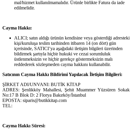
mal/hizmet kullanılmamalıdır. Ürünle birlikte Fatura da iade
edilmelidir.
Cayma Hakkı:
ALICI; satın aldığı ürünün kendisine veya gösterdiği adresteki
kişi/kuruluşa teslim tarihinden itibaren 14 (on dört) gün
içerisinde, SATICI’ya aşağıdaki iletişim bilgileri üzerinden
bildirmek şartıyla hiçbir hukuki ve cezai sorumluluk
üstlenmeksizin ve hiçbir gerekçe göstermeksizin malı
reddederek sözleşmeden cayma hakkını kullanabilir.
Satıcının Cayma Hakkı Bildirimi Yapılacak İletişim Bilgileri:
ŞİRKET ADI/UNVANI: BUTİK KİTAP
ADRES: Şenlikköy Mahallesi, Şehit Muammer Yüzsüren Sokak
No:17 B Blok D: 2 Florya Bakırköy/İstanbul
EPOSTA: siparis@butikkitap.com
TEL:
Cayma Hakkı Süresi: