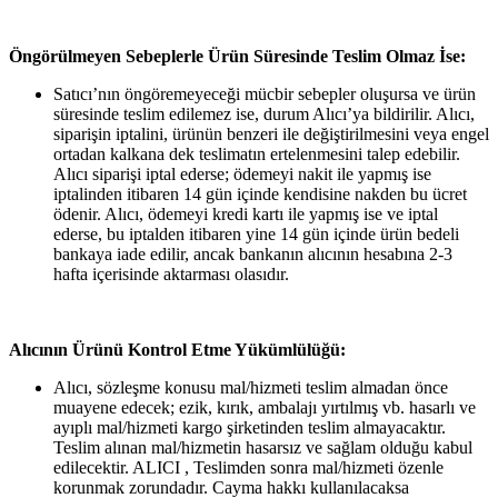
Öngörülmeyen Sebeplerle Ürün Süresinde Teslim Olmaz İse:
Satıcı’nın öngöremeyeceği mücbir sebepler oluşursa ve ürün
süresinde teslim edilemez ise, durum Alıcı’ya bildirilir. Alıcı,
siparişin iptalini, ürünün benzeri ile değiştirilmesini veya engel
ortadan kalkana dek teslimatın ertelenmesini talep edebilir.
Alıcı siparişi iptal ederse; ödemeyi nakit ile yapmış ise
iptalinden itibaren 14 gün içinde kendisine nakden bu ücret
ödenir. Alıcı, ödemeyi kredi kartı ile yapmış ise ve iptal
ederse, bu iptalden itibaren yine 14 gün içinde ürün bedeli
bankaya iade edilir, ancak bankanın alıcının hesabına 2-3
hafta içerisinde aktarması olasıdır.
Alıcının Ürünü Kontrol Etme Yükümlülüğü:
Alıcı, sözleşme konusu mal/hizmeti teslim almadan önce
muayene edecek; ezik, kırık, ambalajı yırtılmış vb. hasarlı ve
ayıplı mal/hizmeti kargo şirketinden teslim almayacaktır.
Teslim alınan mal/hizmetin hasarsız ve sağlam olduğu kabul
edilecektir. ALICI , Teslimden sonra mal/hizmeti özenle
korunmak zorundadır. Cayma hakkı kullanılacaksa