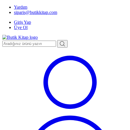
Yardım
siparis@butikkitap.com
Giriş Yap
Üye Ol