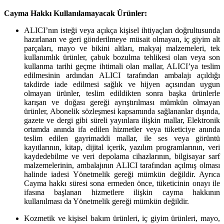
Cayma Hakkı Kullanılamayacak Ürünler:
ALICI’nın isteği veya açıkça kişisel ihtiyaçları doğrultusunda
hazırlanan ve geri gönderilmeye müsait olmayan, iç giyim alt
parçaları, mayo ve bikini altları, makyaj malzemeleri, tek
kullanımlık ürünler, çabuk bozulma tehlikesi olan veya son
kullanma tarihi geçme ihtimali olan mallar, ALICI’ya teslim
edilmesinin ardından ALICI tarafından ambalajı açıldığı
takdirde iade edilmesi sağlık ve hijyen açısından uygun
olmayan ürünler, teslim edildikten sonra başka ürünlerle
karışan ve doğası gereği ayrıştırılması mümkün olmayan
ürünler, Abonelik sözleşmesi kapsamında sağlananlar dışında,
gazete ve dergi gibi süreli yayınlara ilişkin mallar, Elektronik
ortamda anında ifa edilen hizmetler veya tüketiciye anında
teslim edilen gayrimaddi mallar, ile ses veya görüntü
kayıtlarının, kitap, dijital içerik, yazılım programlarının, veri
kaydedebilme ve veri depolama cihazlarının, bilgisayar sarf
malzemelerinin, ambalajının ALICI tarafından açılmış olması
halinde iadesi Yönetmelik gereği mümkün değildir. Ayrıca
Cayma hakkı süresi sona ermeden önce, tüketicinin onayı ile
ifasına başlanan hizmetlere ilişkin cayma hakkının
kullanılması da Yönetmelik gereği mümkün değildir.
Kozmetik ve kişisel bakım ürünleri, iç giyim ürünleri, mayo,