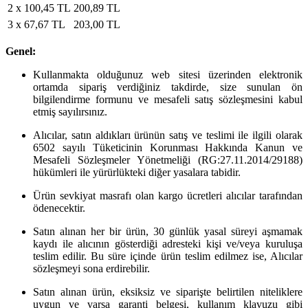
2 x 100,45 TL
200,89 TL
3 x 67,67 TL
203,00 TL
Genel:
Kullanmakta olduğunuz web sitesi üzerinden elektronik
ortamda sipariş verdiğiniz takdirde, size sunulan ön
bilgilendirme formunu ve mesafeli satış sözleşmesini kabul
etmiş sayılırsınız.
Alıcılar, satın aldıkları ürünün satış ve teslimi ile ilgili olarak
6502 sayılı Tüketicinin Korunması Hakkında Kanun ve
Mesafeli Sözleşmeler Yönetmeliği (RG:27.11.2014/29188)
hükümleri ile yürürlükteki diğer yasalara tabidir.
Ürün sevkiyat masrafı olan kargo ücretleri alıcılar tarafından
ödenecektir.
Satın alınan her bir ürün, 30 günlük yasal süreyi aşmamak
kaydı ile alıcının gösterdiği adresteki kişi ve/veya kuruluşa
teslim edilir. Bu süre içinde ürün teslim edilmez ise, Alıcılar
sözleşmeyi sona erdirebilir.
Satın alınan ürün, eksiksiz ve siparişte belirtilen niteliklere
uygun ve varsa garanti belgesi, kullanım klavuzu gibi