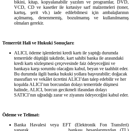
bikini, kitap, kopyalanabilir yazılım ve programlar, DVD,
VCD, CD ve kasetler ile kırtasiye sarf malzemeleri (toner,
kartuş, şerit vb.) iade edilebilmesi için ambalajlarının
açılmamış, denenmemiş, bozulmamış ve kullanılmamış
olmaları gerekir.
Temerrüt Hali ve Hukuki Sonuçları:
ALICI, ödeme işlemlerini kredi kartı ile yaptığı durumda
temerrüde düştüğü takdirde, kart sahibi banka ile arasındaki
kredi kartı sözleşmesi çerçevesinde faiz ödeyeceğini ve
bankaya karşı sorumlu olacağını kabul, beyan ve taahhüt eder.
Bu durumda ilgili banka hukuki yollara başvurabilir; doğacak
masrafları ve vekâlet ücretini ALICI’dan talep edebilir ve her
koşulda ALICI’nın borcundan dolayı temerrüde düşmesi
halinde, ALICI, borcun gecikmeli ifasından dolayı
SATICI’nın uğradığı zarar ve ziyanını ödeyeceğini kabul eder.
Ödeme ve Telimat:
Banka Havalesi veya EFT (Elektronik Fon Transferi)
yaparak, ............, ........., bankası hesaplarımızdan (TL)