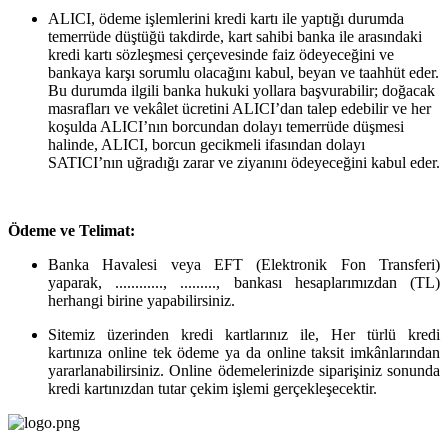
ALICI, ödeme işlemlerini kredi kartı ile yaptığı durumda
temerrüde düştüğü takdirde, kart sahibi banka ile arasındaki
kredi kartı sözleşmesi çerçevesinde faiz ödeyeceğini ve
bankaya karşı sorumlu olacağını kabul, beyan ve taahhüt eder.
Bu durumda ilgili banka hukuki yollara başvurabilir; doğacak
masrafları ve vekâlet ücretini ALICI’dan talep edebilir ve her
koşulda ALICI’nın borcundan dolayı temerrüde düşmesi
halinde, ALICI, borcun gecikmeli ifasından dolayı
SATICI’nın uğradığı zarar ve ziyanını ödeyeceğini kabul eder.
Ödeme ve Telimat:
Banka Havalesi veya EFT (Elektronik Fon Transferi)
yaparak, ............, ........., bankası hesaplarımızdan (TL)
herhangi birine yapabilirsiniz.
Sitemiz üzerinden kredi kartlarınız ile, Her türlü kredi
kartınıza online tek ödeme ya da online taksit imkânlarından
yararlanabilirsiniz. Online ödemelerinizde siparişiniz sonunda
kredi kartınızdan tutar çekim işlemi gerçekleşecektir.