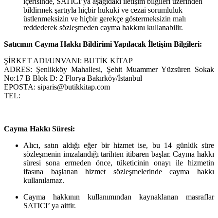
içerisinde, SATICI’ya aşağıdaki iletişim bilgileri üzerinden
bildirmek şartıyla hiçbir hukuki ve cezai sorumluluk
üstlenmeksizin ve hiçbir gerekçe göstermeksizin malı
reddederek sözleşmeden cayma hakkını kullanabilir.
Satıcının Cayma Hakkı Bildirimi Yapılacak İletişim Bilgileri:
ŞİRKET ADI/UNVANI: BUTİK KİTAP
ADRES: Şenlikköy Mahallesi, Şehit Muammer Yüzsüren Sokak
No:17 B Blok D: 2 Florya Bakırköy/İstanbul
EPOSTA: siparis@butikkitap.com
TEL:
Cayma Hakkı Süresi:
Alıcı, satın aldığı eğer bir hizmet ise, bu 14 günlük süre
sözleşmenin imzalandığı tarihten itibaren başlar. Cayma hakkı
süresi sona ermeden önce, tüketicinin onayı ile hizmetin
ifasına başlanan hizmet sözleşmelerinde cayma hakkı
kullanılamaz.
Cayma hakkının kullanımından kaynaklanan masraflar
SATICI’ ya aittir.