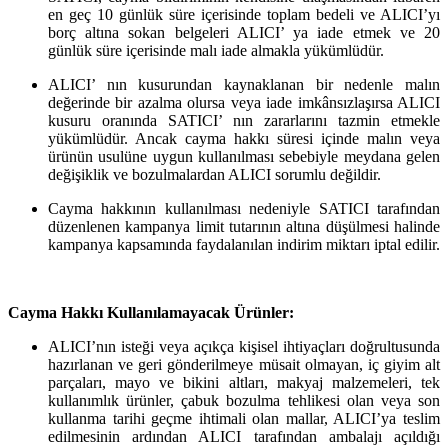
en geç 10 günlük süre içerisinde toplam bedeli ve ALICI’yı
borç altına sokan belgeleri ALICI’ ya iade etmek ve 20
günlük süre içerisinde malı iade almakla yükümlüdür.
ALICI’ nın kusurundan kaynaklanan bir nedenle malın
değerinde bir azalma olursa veya iade imkânsızlaşırsa ALICI
kusuru oranında SATICI’ nın zararlarını tazmin etmekle
yükümlüdür. Ancak cayma hakkı süresi içinde malın veya
ürünün usulüne uygun kullanılması sebebiyle meydana gelen
değişiklik ve bozulmalardan ALICI sorumlu değildir.
Cayma hakkının kullanılması nedeniyle SATICI tarafından
düzenlenen kampanya limit tutarının altına düşülmesi halinde
kampanya kapsamında faydalanılan indirim miktarı iptal edilir.
Cayma Hakkı Kullanılamayacak Ürünler:
ALICI’nın isteği veya açıkça kişisel ihtiyaçları doğrultusunda
hazırlanan ve geri gönderilmeye müsait olmayan, iç giyim alt
parçaları, mayo ve bikini altları, makyaj malzemeleri, tek
kullanımlık ürünler, çabuk bozulma tehlikesi olan veya son
kullanma tarihi geçme ihtimali olan mallar, ALICI’ya teslim
edilmesinin ardından ALICI tarafından ambalajı açıldığı