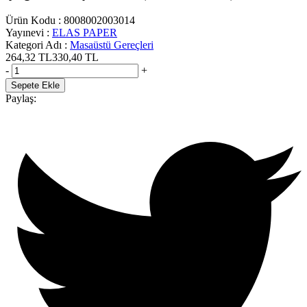
Ürün Kodu
:
8008002003014
Yayınevi
:
ELAS PAPER
Kategori Adı
:
Masaüstü Gereçleri
264,32
TL
330,40
TL
-
+
Sepete Ekle
Paylaş: