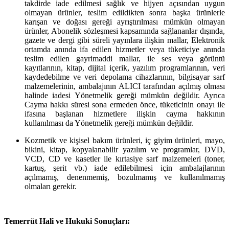
takdirde iade edilmesi sağlık ve hijyen açısından uygun
olmayan ürünler, teslim edildikten sonra başka ürünlerle
karışan ve doğası gereği ayrıştırılması mümkün olmayan
ürünler, Abonelik sözleşmesi kapsamında sağlananlar dışında,
gazete ve dergi gibi süreli yayınlara ilişkin mallar, Elektronik
ortamda anında ifa edilen hizmetler veya tüketiciye anında
teslim edilen gayrimaddi mallar, ile ses veya görüntü
kayıtlarının, kitap, dijital içerik, yazılım programlarının, veri
kaydedebilme ve veri depolama cihazlarının, bilgisayar sarf
malzemelerinin, ambalajının ALICI tarafından açılmış olması
halinde iadesi Yönetmelik gereği mümkün değildir. Ayrıca
Cayma hakkı süresi sona ermeden önce, tüketicinin onayı ile
ifasına başlanan hizmetlere ilişkin cayma hakkının
kullanılması da Yönetmelik gereği mümkün değildir.
Kozmetik ve kişisel bakım ürünleri, iç giyim ürünleri, mayo,
bikini, kitap, kopyalanabilir yazılım ve programlar, DVD,
VCD, CD ve kasetler ile kırtasiye sarf malzemeleri (toner,
kartuş, şerit vb.) iade edilebilmesi için ambalajlarının
açılmamış, denenmemiş, bozulmamış ve kullanılmamış
olmaları gerekir.
Temerrüt Hali ve Hukuki Sonuçları: