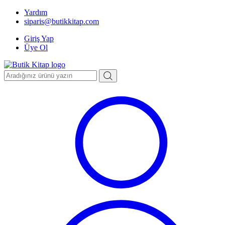
Yardım
siparis@butikkitap.com
Giriş Yap
Üye Ol