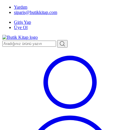
Yardım
siparis@butikkitap.com
Giriş Yap
Üye Ol