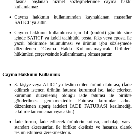
ifasına başlanan hizmet sözleşmelerinde cayma hakkı
kullanılamaz.
Cayma hakkının kullanımından kaynaklanan masraflar
SATICI’ ya aittir.
Cayma hakkının kullanılması için 14 (ondört) günlük süre
içinde SATICI' ya iadeli taahhütlü posta, faks veya eposta ile
yazılı bildirimde bulunulması ve ürünün işbu sözleşmede
düzenlenen "Cayma Hakkı Kullanılamayacak Ürünler"
hükümleri çerçevesinde kullanılmamış olması şarttır.
Cayma Hakkının Kullanımı:
3. kişiye veya ALICI’ ya teslim edilen ürünün faturası, (İade
edilmek istenen ürünün faturası kurumsal ise, iade ederken
kurumun düzenlemiş olduğu iade faturası ile birlikte
gönderilmesi gerekmektedir. Faturası kurumlar adına
düzenlenen sipariş iadeleri İADE FATURASI kesilmediği
takdirde tamamlanamayacaktır.)
İade formu, İade edilecek ürünlerin kutusu, ambalajı, varsa
standart aksesuarları ile birlikte eksiksiz ve hasarsız olarak
teslim edilmesi gerekmektedir.