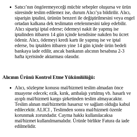
Satıcı’nın öngöremeyeceği mücbir sebepler oluşursa ve ürün
süresinde teslim edilemez ise, durum Alıcı’ya bildirilir. Alıcı,
siparişin iptalini, ürünün benzeri ile değiştirilmesini veya engel
ortadan kalkana dek teslimatın ertelenmesini talep edebilir.
Alıcı siparişi iptal ederse; ödemeyi nakit ile yapmış ise
iptalinden itibaren 14 gün içinde kendisine nakden bu ücret
ödenir. Alıcı, ödemeyi kredi kartı ile yapmış ise ve iptal
ederse, bu iptalden itibaren yine 14 gün içinde ürün bedeli
bankaya iade edilir, ancak bankanın alıcının hesabına 2-3
hafta içerisinde aktarması olasıdır.
Alıcının Ürünü Kontrol Etme Yükümlülüğü:
Alıcı, sözleşme konusu mal/hizmeti teslim almadan önce
muayene edecek; ezik, kırık, ambalajı yırtılmış vb. hasarlı ve
ayıplı mal/hizmeti kargo şirketinden teslim almayacaktır.
Teslim alınan mal/hizmetin hasarsız ve sağlam olduğu kabul
edilecektir. ALICI , Teslimden sonra mal/hizmeti özenle
korunmak zorundadır. Cayma hakkı kullanılacaksa
mal/hizmet kullanılmamalıdır. Ürünle birlikte Fatura da iade
edilmelidir.