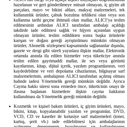
hazırlanan ve geri gönderilmeye müsait olmayan, iç giyim alt
parçaları, mayo ve bikini altları, makyaj malzemeleri, tek
kullanımlık ürünler, çabuk bozulma tehlikesi olan veya son
kullanma tarihi geçme ihtimali olan mallar, ALICI’ya teslim
edilmesinin ardından ALICI tarafından ambalajı açıldığı
takdirde iade edilmesi sağlık ve hijyen açısından uygun
olmayan ürünler, teslim edildikten sonra başka ürünlerle
karışan ve doğası gereği ayrıştırılması mümkün olmayan
ürünler, Abonelik sözleşmesi kapsamında sağlananlar dışında,
gazete ve dergi gibi süreli yayınlara ilişkin mallar, Elektronik
ortamda anında ifa edilen hizmetler veya tüketiciye anında
teslim edilen gayrimaddi mallar, ile ses veya görüntü
kayıtlarının, kitap, dijital içerik, yazılım programlarının, veri
kaydedebilme ve veri depolama cihazlarının, bilgisayar sarf
malzemelerinin, ambalajının ALICI tarafından açılmış olması
halinde iadesi Yönetmelik gereği mümkün değildir. Ayrıca
Cayma hakkı süresi sona ermeden önce, tüketicinin onayı ile
ifasına başlanan hizmetlere ilişkin cayma hakkının
kullanılması da Yönetmelik gereği mümkün değildir.
Kozmetik ve kişisel bakım ürünleri, iç giyim ürünleri, mayo,
bikini, kitap, kopyalanabilir yazılım ve programlar, DVD,
VCD, CD ve kasetler ile kırtasiye sarf malzemeleri (toner,
kartuş, şerit vb.) iade edilebilmesi için ambalajlarının
açılmamış, denenmemiş, bozulmamış ve kullanılmamış