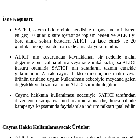
İade Koşulları:
SATICI, cayma bildiriminin kendisine ulaşmasından itibaren
en geç 10 günlük süre içerisinde toplam bedeli ve ALICI’yı
borç altına sokan belgeleri ALICI’ ya iade etmek ve 20
günlük süre içerisinde malı iade almakla yükümlüdür.
ALICI’ nın kusurundan kaynaklanan bir nedenle malın
değerinde bir azalma olursa veya iade imkânsızlaşırsa ALICI
kusuru oranında SATICI’ nın zararlarını tazmin etmekle
yükümlüdür. Ancak cayma hakkı süresi içinde malın veya
ürünün usulüne uygun kullanılması sebebiyle meydana gelen
değişiklik ve bozulmalardan ALICI sorumlu değildir.
Cayma hakkının kullanılması nedeniyle SATICI tarafından
düzenlenen kampanya limit tutarının altına düşülmesi halinde
kampanya kapsamında faydalanılan indirim miktarı iptal edilir.
Cayma Hakkı Kullanılamayacak Ürünler:
ALICI’nın isteği veya açıkça kişisel ihtiyaçları doğrultusunda