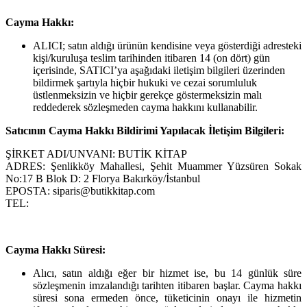
Cayma Hakkı:
ALICI; satın aldığı ürünün kendisine veya gösterdiği adresteki
kişi/kuruluşa teslim tarihinden itibaren 14 (on dört) gün
içerisinde, SATICI’ya aşağıdaki iletişim bilgileri üzerinden
bildirmek şartıyla hiçbir hukuki ve cezai sorumluluk
üstlenmeksizin ve hiçbir gerekçe göstermeksizin malı
reddederek sözleşmeden cayma hakkını kullanabilir.
Satıcının Cayma Hakkı Bildirimi Yapılacak İletişim Bilgileri:
ŞİRKET ADI/UNVANI: BUTİK KİTAP
ADRES: Şenlikköy Mahallesi, Şehit Muammer Yüzsüren Sokak
No:17 B Blok D: 2 Florya Bakırköy/İstanbul
EPOSTA: siparis@butikkitap.com
TEL:
Cayma Hakkı Süresi:
Alıcı, satın aldığı eğer bir hizmet ise, bu 14 günlük süre
sözleşmenin imzalandığı tarihten itibaren başlar. Cayma hakkı
süresi sona ermeden önce, tüketicinin onayı ile hizmetin