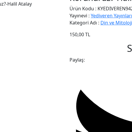
Ürün Kodu
:
KYEDIVEREN94
Yayınevi
:
Yediveren Yayınlar
Kategori Adı
:
Din ve Mitoloj
150,00
TL
S
Paylaş: