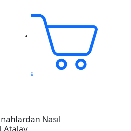
0
ahlardan Nasıl
l Atalay