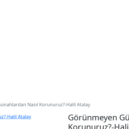
azarlar
Kategoriler
Blog
nahlardan Nasıl Korunuruz?-Halil Atalay
Görünmeyen Gün
Korunuruz?-Hali