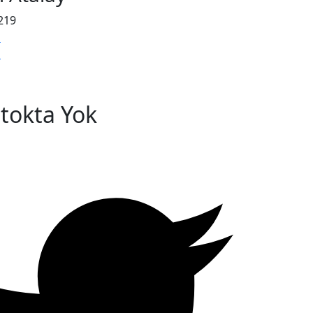
219
ı
i
tokta Yok