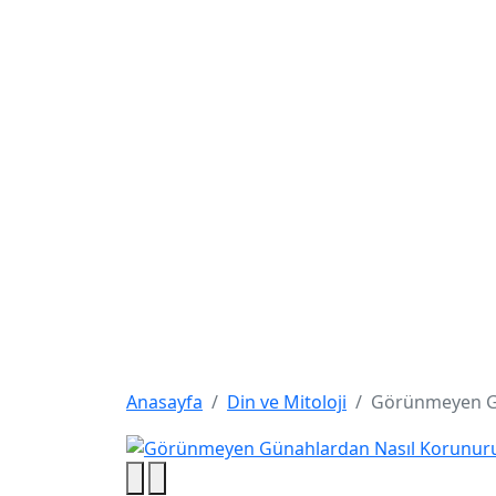
Anasayfa
Yeni Gelenler
Çok Satanlar
Y
Anasayfa
Din ve Mitoloji
Görünmeyen Gü