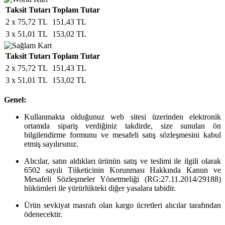
Taksit Tutarı
Toplam Tutar
2 x 75,72 TL
151,43 TL
3 x 51,01 TL
153,02 TL
Taksit Tutarı
Toplam Tutar
2 x 75,72 TL
151,43 TL
3 x 51,01 TL
153,02 TL
Genel:
Kullanmakta olduğunuz web sitesi üzerinden elektronik
ortamda sipariş verdiğiniz takdirde, size sunulan ön
bilgilendirme formunu ve mesafeli satış sözleşmesini kabul
etmiş sayılırsınız.
Alıcılar, satın aldıkları ürünün satış ve teslimi ile ilgili olarak
6502 sayılı Tüketicinin Korunması Hakkında Kanun ve
Mesafeli Sözleşmeler Yönetmeliği (RG:27.11.2014/29188)
hükümleri ile yürürlükteki diğer yasalara tabidir.
Ürün sevkiyat masrafı olan kargo ücretleri alıcılar tarafından
ödenecektir.