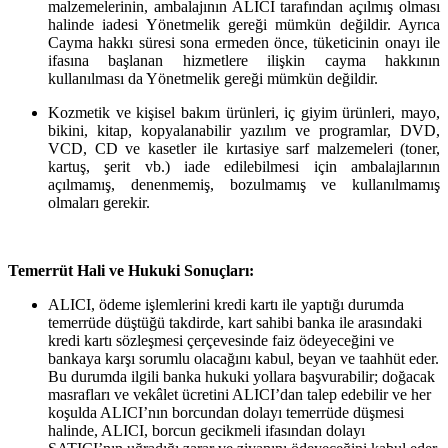
malzemelerinin, ambalajının ALICI tarafından açılmış olması
halinde iadesi Yönetmelik gereği mümkün değildir. Ayrıca
Cayma hakkı süresi sona ermeden önce, tüketicinin onayı ile
ifasına başlanan hizmetlere ilişkin cayma hakkının
kullanılması da Yönetmelik gereği mümkün değildir.
Kozmetik ve kişisel bakım ürünleri, iç giyim ürünleri, mayo,
bikini, kitap, kopyalanabilir yazılım ve programlar, DVD,
VCD, CD ve kasetler ile kırtasiye sarf malzemeleri (toner,
kartuş, şerit vb.) iade edilebilmesi için ambalajlarının
açılmamış, denenmemiş, bozulmamış ve kullanılmamış
olmaları gerekir.
Temerrüt Hali ve Hukuki Sonuçları:
ALICI, ödeme işlemlerini kredi kartı ile yaptığı durumda
temerrüde düştüğü takdirde, kart sahibi banka ile arasındaki
kredi kartı sözleşmesi çerçevesinde faiz ödeyeceğini ve
bankaya karşı sorumlu olacağını kabul, beyan ve taahhüt eder.
Bu durumda ilgili banka hukuki yollara başvurabilir; doğacak
masrafları ve vekâlet ücretini ALICI’dan talep edebilir ve her
koşulda ALICI’nın borcundan dolayı temerrüde düşmesi
halinde, ALICI, borcun gecikmeli ifasından dolayı