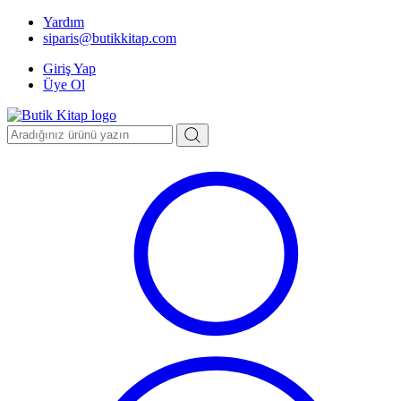
Yardım
siparis@butikkitap.com
Giriş Yap
Üye Ol