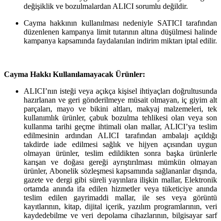
değişiklik ve bozulmalardan ALICI sorumlu değildir.
Cayma hakkının kullanılması nedeniyle SATICI tarafından
düzenlenen kampanya limit tutarının altına düşülmesi halinde
kampanya kapsamında faydalanılan indirim miktarı iptal edilir.
Cayma Hakkı Kullanılamayacak Ürünler:
ALICI’nın isteği veya açıkça kişisel ihtiyaçları doğrultusunda
hazırlanan ve geri gönderilmeye müsait olmayan, iç giyim alt
parçaları, mayo ve bikini altları, makyaj malzemeleri, tek
kullanımlık ürünler, çabuk bozulma tehlikesi olan veya son
kullanma tarihi geçme ihtimali olan mallar, ALICI’ya teslim
edilmesinin ardından ALICI tarafından ambalajı açıldığı
takdirde iade edilmesi sağlık ve hijyen açısından uygun
olmayan ürünler, teslim edildikten sonra başka ürünlerle
karışan ve doğası gereği ayrıştırılması mümkün olmayan
ürünler, Abonelik sözleşmesi kapsamında sağlananlar dışında,
gazete ve dergi gibi süreli yayınlara ilişkin mallar, Elektronik
ortamda anında ifa edilen hizmetler veya tüketiciye anında
teslim edilen gayrimaddi mallar, ile ses veya görüntü
kayıtlarının, kitap, dijital içerik, yazılım programlarının, veri
kaydedebilme ve veri depolama cihazlarının, bilgisayar sarf