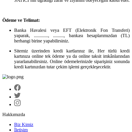
SATICI’nın uğradığı zarar ve ziyanını ödeyeceğini kabul eder.
Ödeme ve Telimat:
Banka Havalesi veya EFT (Elektronik Fon Transferi)
yaparak, ............, ........., bankası hesaplarımızdan (TL)
herhangi birine yapabilirsiniz.
Sitemiz üzerinden kredi kartlarınız ile, Her türlü kredi
kartınıza online tek ödeme ya da online taksit imkânlarından
yararlanabilirsiniz. Online ödemelerinizde siparişiniz sonunda
kredi kartınızdan tutar çekim işlemi gerçekleşecektir.
Hakkımızda
Biz Kimiz
İletişim