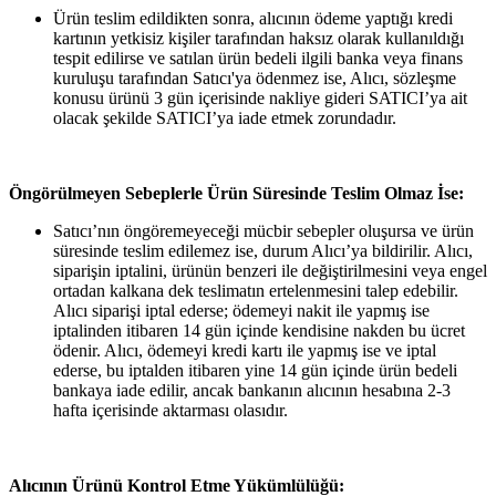
Ürün teslim edildikten sonra, alıcının ödeme yaptığı kredi
kartının yetkisiz kişiler tarafından haksız olarak kullanıldığı
tespit edilirse ve satılan ürün bedeli ilgili banka veya finans
kuruluşu tarafından Satıcı'ya ödenmez ise, Alıcı, sözleşme
konusu ürünü 3 gün içerisinde nakliye gideri SATICI’ya ait
olacak şekilde SATICI’ya iade etmek zorundadır.
Öngörülmeyen Sebeplerle Ürün Süresinde Teslim Olmaz İse:
Satıcı’nın öngöremeyeceği mücbir sebepler oluşursa ve ürün
süresinde teslim edilemez ise, durum Alıcı’ya bildirilir. Alıcı,
siparişin iptalini, ürünün benzeri ile değiştirilmesini veya engel
ortadan kalkana dek teslimatın ertelenmesini talep edebilir.
Alıcı siparişi iptal ederse; ödemeyi nakit ile yapmış ise
iptalinden itibaren 14 gün içinde kendisine nakden bu ücret
ödenir. Alıcı, ödemeyi kredi kartı ile yapmış ise ve iptal
ederse, bu iptalden itibaren yine 14 gün içinde ürün bedeli
bankaya iade edilir, ancak bankanın alıcının hesabına 2-3
hafta içerisinde aktarması olasıdır.
Alıcının Ürünü Kontrol Etme Yükümlülüğü: