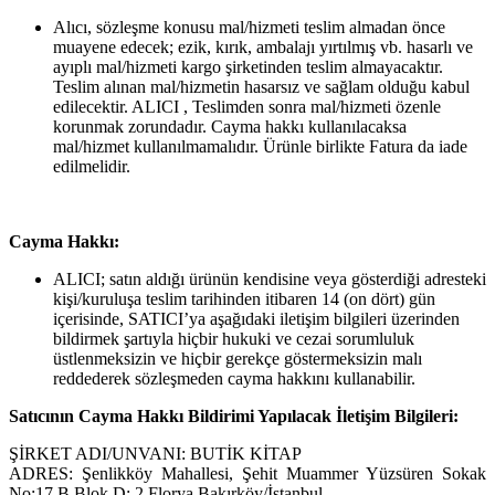
Alıcı, sözleşme konusu mal/hizmeti teslim almadan önce
muayene edecek; ezik, kırık, ambalajı yırtılmış vb. hasarlı ve
ayıplı mal/hizmeti kargo şirketinden teslim almayacaktır.
Teslim alınan mal/hizmetin hasarsız ve sağlam olduğu kabul
edilecektir. ALICI , Teslimden sonra mal/hizmeti özenle
korunmak zorundadır. Cayma hakkı kullanılacaksa
mal/hizmet kullanılmamalıdır. Ürünle birlikte Fatura da iade
edilmelidir.
Cayma Hakkı:
ALICI; satın aldığı ürünün kendisine veya gösterdiği adresteki
kişi/kuruluşa teslim tarihinden itibaren 14 (on dört) gün
içerisinde, SATICI’ya aşağıdaki iletişim bilgileri üzerinden
bildirmek şartıyla hiçbir hukuki ve cezai sorumluluk
üstlenmeksizin ve hiçbir gerekçe göstermeksizin malı
reddederek sözleşmeden cayma hakkını kullanabilir.
Satıcının Cayma Hakkı Bildirimi Yapılacak İletişim Bilgileri:
ŞİRKET ADI/UNVANI: BUTİK KİTAP
ADRES: Şenlikköy Mahallesi, Şehit Muammer Yüzsüren Sokak
No:17 B Blok D: 2 Florya Bakırköy/İstanbul