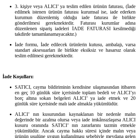
3. kişiye veya ALICI’ ya teslim edilen ürünün faturası, (İade
edilmek istenen ürünün faturası kurumsal ise, iade ederken
kurumun düzenlemiş olduğu iade faturası ile birlikte
gönderilmesi gerekmektedir. Faturası kurumlar adına
düzenlenen sipariş iadeleri İADE FATURASI kesilmediği
takdirde tamamlanamayacaktır.)
İade formu, İade edilecek ürünlerin kutusu, ambalajı, varsa
standart aksesuarları ile birlikte eksiksiz ve hasarsız olarak
teslim edilmesi gerekmektedir.
İade Koşulları:
SATICI, cayma bildiriminin kendisine ulaşmasından itibaren
en geç 10 günlük süre içerisinde toplam bedeli ve ALICI’yı
borç altına sokan belgeleri ALICI’ ya iade etmek ve 20
günlük süre içerisinde malı iade almakla yükümlüdür.
ALICI’ nın kusurundan kaynaklanan bir nedenle malın
değerinde bir azalma olursa veya iade imkânsızlaşırsa ALICI
kusuru oranında SATICI’ nın zararlarını tazmin etmekle
yükümlüdür. Ancak cayma hakkı süresi içinde malın veya
ürünün usulüne uygun kullanılması sebebiyle meydana gelen