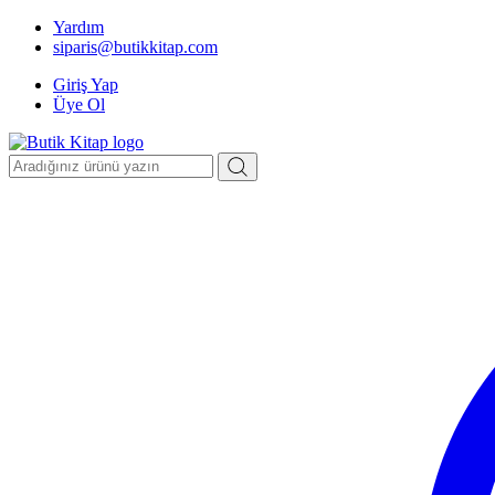
Yardım
siparis@butikkitap.com
Giriş Yap
Üye Ol