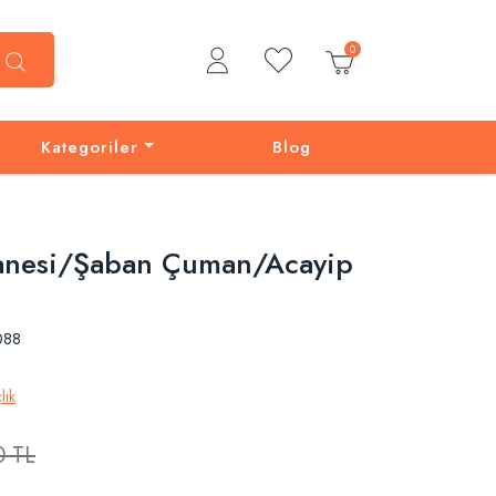
0
Kategoriler
Blog
anesi/Şaban Çuman/Acayip
088
lik
0
TL