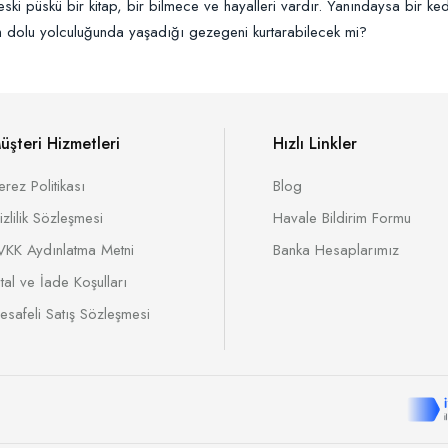
eski püskü bir kitap, bir bilmece ve hayalleri vardır. Yanındaysa bir kedi
 dolu yolculuğunda yaşadığı gezegeni kurtarabilecek mi?
üşteri Hizmetleri
Hızlı Linkler
erez Politikası
Blog
izlilik Sözleşmesi
Havale Bildirim Formu
VKK Aydınlatma Metni
Banka Hesaplarımız
ptal ve İade Koşulları
esafeli Satış Sözleşmesi