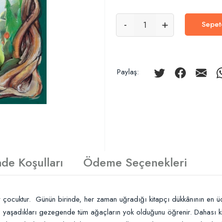
-
+
Sepet
Paylaş:
ade Koşulları
Ödeme Seçenekleri
r çocuktur.
Günün birinde, her zaman uğradığı kitapçı dükkânının en ücr
yaşadıkları gezegende tüm ağaçların yok olduğunu öğrenir. Dahası kita