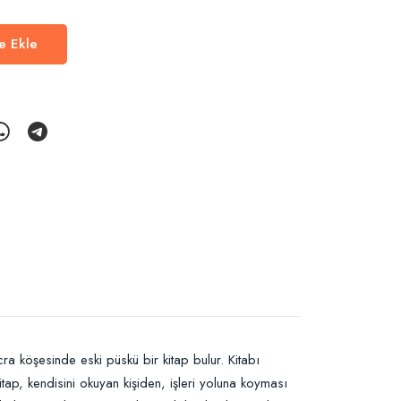
e Ekle
a köşesinde eski püskü bir kitap bulur. Kitabı
p, kendisini okuyan kişiden, işleri yoluna koyması