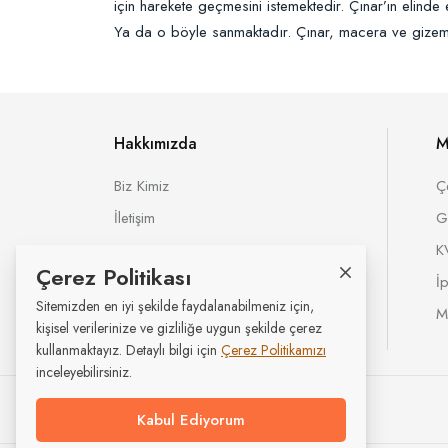
için harekete geçmesini istemektedir. Çınar’ın elinde 
Ya da o böyle sanmaktadır. Çınar, macera ve gizem
Hakkımızda
M
Biz Kimiz
Ç
İletişim
G
K
Çerez Politikası
İ
Sitemizden en iyi şekilde faydalanabilmeniz için,
M
kişisel verilerinize ve gizliliğe uygun şekilde çerez
kullanmaktayız. Detaylı bilgi için
Çerez Politikamızı
inceleyebilirsiniz.
Tüm hakları saklıdır © Butik Kitap 2026
Kabul Ediyorum