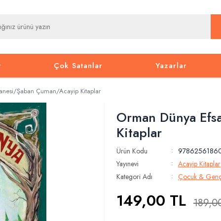
r
Çok Satanlar
Yazarlar
anesi/Şaban Çuman/Acayip Kitaplar
Orman Dünya Efs
Kitaplar
Ürün Kodu
9786256186
:
Yayınevi
Acayip Kitaplar
:
Kategori Adı
Çocuk & Genç
:
149,00
TL
189,0