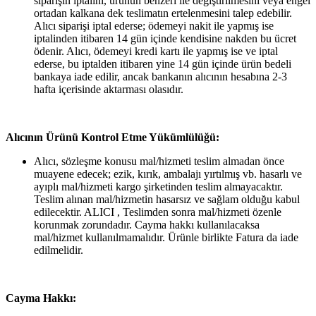
siparişin iptalini, ürünün benzeri ile değiştirilmesini veya engel
ortadan kalkana dek teslimatın ertelenmesini talep edebilir.
Alıcı siparişi iptal ederse; ödemeyi nakit ile yapmış ise
iptalinden itibaren 14 gün içinde kendisine nakden bu ücret
ödenir. Alıcı, ödemeyi kredi kartı ile yapmış ise ve iptal
ederse, bu iptalden itibaren yine 14 gün içinde ürün bedeli
bankaya iade edilir, ancak bankanın alıcının hesabına 2-3
hafta içerisinde aktarması olasıdır.
Alıcının Ürünü Kontrol Etme Yükümlülüğü:
Alıcı, sözleşme konusu mal/hizmeti teslim almadan önce
muayene edecek; ezik, kırık, ambalajı yırtılmış vb. hasarlı ve
ayıplı mal/hizmeti kargo şirketinden teslim almayacaktır.
Teslim alınan mal/hizmetin hasarsız ve sağlam olduğu kabul
edilecektir. ALICI , Teslimden sonra mal/hizmeti özenle
korunmak zorundadır. Cayma hakkı kullanılacaksa
mal/hizmet kullanılmamalıdır. Ürünle birlikte Fatura da iade
edilmelidir.
Cayma Hakkı: