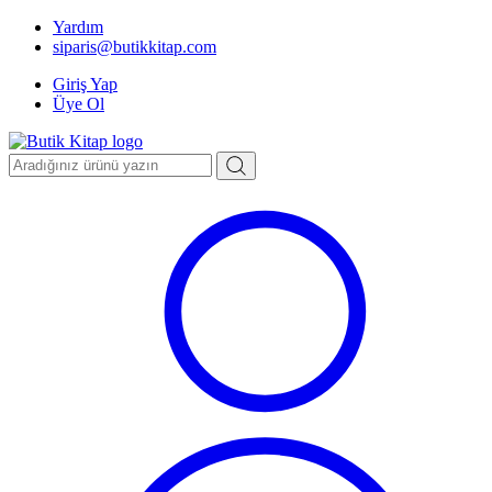
Yardım
siparis@butikkitap.com
Giriş Yap
Üye Ol