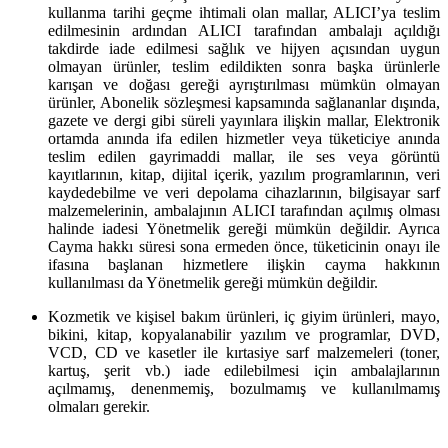
kullanma tarihi geçme ihtimali olan mallar, ALICI’ya teslim
edilmesinin ardından ALICI tarafından ambalajı açıldığı
takdirde iade edilmesi sağlık ve hijyen açısından uygun
olmayan ürünler, teslim edildikten sonra başka ürünlerle
karışan ve doğası gereği ayrıştırılması mümkün olmayan
ürünler, Abonelik sözleşmesi kapsamında sağlananlar dışında,
gazete ve dergi gibi süreli yayınlara ilişkin mallar, Elektronik
ortamda anında ifa edilen hizmetler veya tüketiciye anında
teslim edilen gayrimaddi mallar, ile ses veya görüntü
kayıtlarının, kitap, dijital içerik, yazılım programlarının, veri
kaydedebilme ve veri depolama cihazlarının, bilgisayar sarf
malzemelerinin, ambalajının ALICI tarafından açılmış olması
halinde iadesi Yönetmelik gereği mümkün değildir. Ayrıca
Cayma hakkı süresi sona ermeden önce, tüketicinin onayı ile
ifasına başlanan hizmetlere ilişkin cayma hakkının
kullanılması da Yönetmelik gereği mümkün değildir.
Kozmetik ve kişisel bakım ürünleri, iç giyim ürünleri, mayo,
bikini, kitap, kopyalanabilir yazılım ve programlar, DVD,
VCD, CD ve kasetler ile kırtasiye sarf malzemeleri (toner,
kartuş, şerit vb.) iade edilebilmesi için ambalajlarının
açılmamış, denenmemiş, bozulmamış ve kullanılmamış
olmaları gerekir.