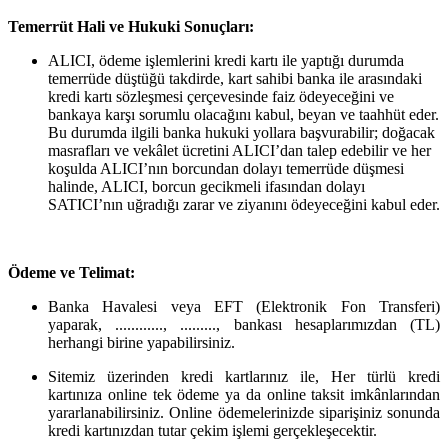
Temerrüt Hali ve Hukuki Sonuçları:
ALICI, ödeme işlemlerini kredi kartı ile yaptığı durumda
temerrüde düştüğü takdirde, kart sahibi banka ile arasındaki
kredi kartı sözleşmesi çerçevesinde faiz ödeyeceğini ve
bankaya karşı sorumlu olacağını kabul, beyan ve taahhüt eder.
Bu durumda ilgili banka hukuki yollara başvurabilir; doğacak
masrafları ve vekâlet ücretini ALICI’dan talep edebilir ve her
koşulda ALICI’nın borcundan dolayı temerrüde düşmesi
halinde, ALICI, borcun gecikmeli ifasından dolayı
SATICI’nın uğradığı zarar ve ziyanını ödeyeceğini kabul eder.
Ödeme ve Telimat:
Banka Havalesi veya EFT (Elektronik Fon Transferi)
yaparak, ............, ........., bankası hesaplarımızdan (TL)
herhangi birine yapabilirsiniz.
Sitemiz üzerinden kredi kartlarınız ile, Her türlü kredi
kartınıza online tek ödeme ya da online taksit imkânlarından
yararlanabilirsiniz. Online ödemelerinizde siparişiniz sonunda
kredi kartınızdan tutar çekim işlemi gerçekleşecektir.