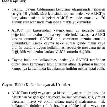
İade Koşulları:
SATICI, cayma bildiriminin kendisine ulaşmasından itibaren
en geç 10 günlük süre içerisinde toplam bedeli ve ALICI’yı
borç altına sokan belgeleri ALICI’ ya iade etmek ve 20
günlük süre içerisinde malı iade almakla yükümlüdür.
ALICI’ nın kusurundan kaynaklanan bir nedenle malın
değerinde bir azalma olursa veya iade imkânsızlaşırsa ALICI
kusuru oranında SATICI’ nın zararlarını tazmin etmekle
yükümlüdür. Ancak cayma hakkı süresi içinde malın veya
ürünün usulüne uygun kullanılması sebebiyle meydana gelen
değişiklik ve bozulmalardan ALICI sorumlu değildir.
Cayma hakkının kullanılması nedeniyle SATICI tarafından
düzenlenen kampanya limit tutarının altına düşülmesi halinde
kampanya kapsamında faydalanılan indirim miktarı iptal edilir.
Cayma Hakkı Kullanılamayacak Ürünler:
ALICI’nın isteği veya açıkça kişisel ihtiyaçları doğrultusunda
hazırlanan ve geri gönderilmeye müsait olmayan, iç giyim alt
parçaları, mayo ve bikini altları, makyaj malzemeleri, tek
kullanımlık ürünler, çabuk bozulma tehlikesi olan veya son