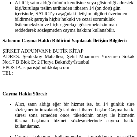
ALICI; satın aldığı ürünün kendisine veya gösterdiği adresteki
kişi/kuruluşa teslim tarihinden itibaren 14 (on dört) gün
içerisinde, SATICI’ya aşağıdaki iletişim bilgileri üzerinden
bildirmek şartıyla hiçbir hukuki ve cezai sorumluluk
üstlenmeksizin ve hiçbir gerekçe göstermeksizin malı
reddederek sözleşmeden cayma hakkını kullanabilir.
Satıcının Cayma Hakkı Bildirimi Yapılacak İletişim Bilgileri:
ŞİRKET ADI/UNVANI: BUTİK KİTAP
ADRES: Şenlikköy Mahallesi, Şehit Muammer Yüzsüren Sokak
No:17 B Blok D: 2 Florya Bakırköy/İstanbul
EPOSTA: siparis@butikkitap.com
TEL:
Cayma Hakkı Süresi:
Alıcı, satın aldığı eğer bir hizmet ise, bu 14 günlük süre
sözleşmenin imzalandığı tarihten itibaren başlar. Cayma hakkı
süresi sona ermeden önce, tüketicinin onayı ile hizmetin
ifasına başlanan hizmet sözleşmelerinde cayma hakkı
kullanılamaz.
Cayma hakkının kullanımından kaynaklanan masraflar