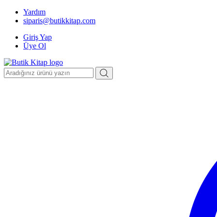
Yardım
siparis@butikkitap.com
Giriş Yap
Üye Ol