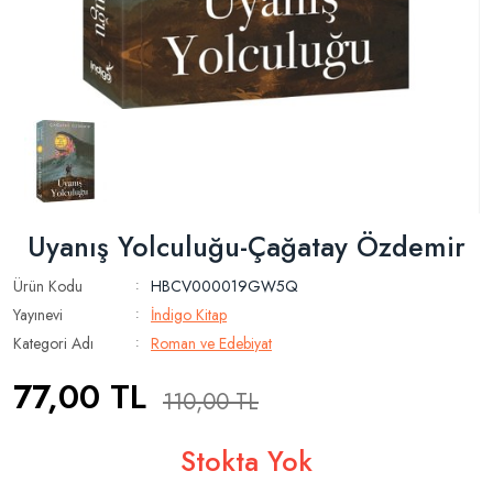
Uyanış Yolculuğu-Çağatay Özdemir
Ürün Kodu
HBCV000019GW5Q
:
Yayınevi
İndigo Kitap
:
Kategori Adı
Roman ve Edebiyat
:
77,00
TL
110,00
TL
Stokta Yok