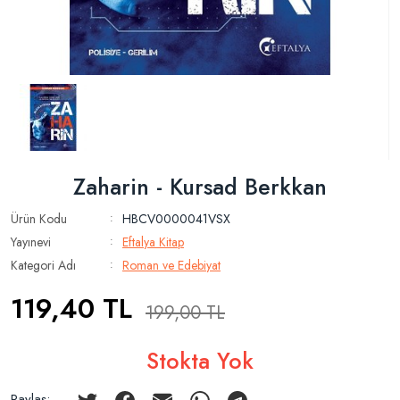
Zaharin - Kursad Berkkan
Ürün Kodu
HBCV0000041VSX
:
Yayınevi
Eftalya Kitap
:
Kategori Adı
Roman ve Edebiyat
:
119,40
TL
199,00
TL
Stokta Yok
Paylaş: