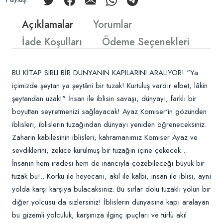
Açıklamalar
Yorumlar
İade Koşulları
Ödeme Seçenekleri
BU KİTAP SIRLI BİR DÜNYANIN KAPILARINI ARALIYOR! "Ya
içimizde şeytan ya şeytâni bir tuzak! Kurtuluş vardır elbet, lâkin
şeytandan uzak!" İnsan ile iblisin savaşı, dünyayı, farklı bir
boyuttan seyretmenizi sağlayacak! Ayaz Komiser'in gözünden
iblisleri, iblislerin tuzağından dünyayı yeniden öğreneceksiniz.
Zaharin kabilesinin iblisleri, kahramanımız Komiser Ayaz ve
sevdiklerini, zekice kurulmuş bir tuzağın içine çekecek…
İnsanın hem iradesi hem de inancıyla çözebileceği büyük bir
tuzak bu!.. Korku ile heyecanı, akıl ile kalbi, insan ile iblisi, aynı
yolda karşı karşıya bulacaksınız. Bu sırlar dolu tuzaklı yolun bir
diğer yolcusu da sizlersiniz! İblislerin dünyasına kapı aralayan
bu gizemli yolculuk, karşınıza ilginç ipuçları ve türlü akıl