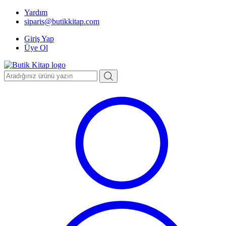
Yardım
siparis@butikkitap.com
Giriş Yap
Üye Ol