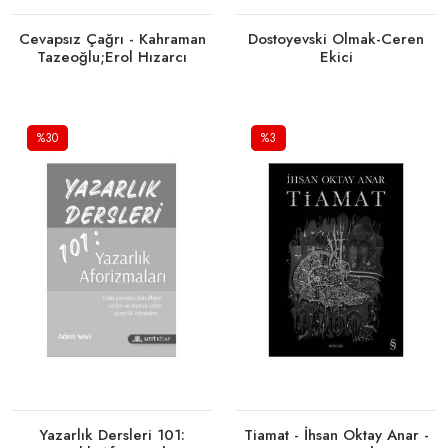
Cevapsız Çağrı - Kahraman
Dostoyevski Olmak-Ceren
Tazeoğlu;Erol Hızarcı
Ekici
%30
%3
Tükendi
Tükendi
Yazarlık Dersleri 101:
Tiamat - İhsan Oktay Anar -