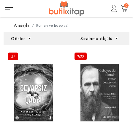
0
Anasayfa
Roman ve Edebiyat
Göster
Sıralama ölçütü
%7
%30