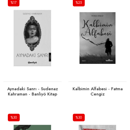
%17
%25
Tükendi
Sepete Ekle
Aynadaki Sanrı - Sudenaz
Kalbimin Alfabesi - Fatma
Kahraman - Banliyö Kitap
Cengiz
%30
%30