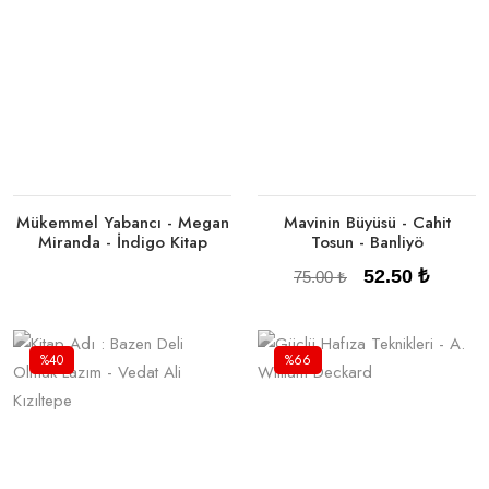
Tükendi
Sepete Ekle
Mükemmel Yabancı - Megan
Mavinin Büyüsü - Cahit
Miranda - İndigo Kitap
Tosun - Banliyö
52.50 ₺
75.00 ₺
%40
%66
Tükendi
Sepete Ekle