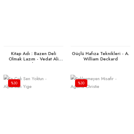
Kitap Adı : Bazen Deli
Güçlü Hafıza Teknikleri - A.
Olmak Lazım - Vedat Ali
William Deckard
Kızıltepe
%30
%30
Tükendi
Tükendi