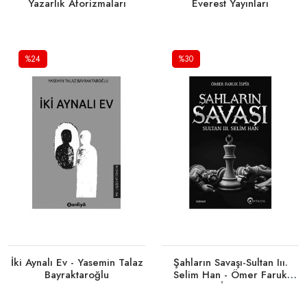
Yazarlık Aforizmaları
Everest Yayınları
%24
%30
Tükendi
Tükendi
İki Aynalı Ev - Yasemin Talaz
Şahların Savaşı-Sultan Iıı.
Bayraktaroğlu
Selim Han - Ömer Faruk
İşpir