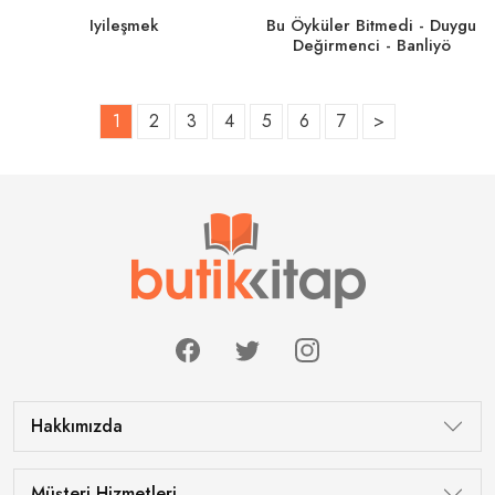
Iyileşmek
Bu Öyküler Bitmedi - Duygu
Değirmenci - Banliyö
1
2
3
4
5
6
7
>
Tükendi
Tükendi
Hakkımızda
Müşteri Hizmetleri