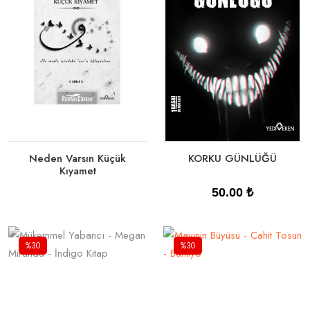
Sepete Ekle
Sepete Ekle
Neden Varsın Küçük
KORKU GÜNLÜĞÜ
Kıyamet
50.00 ₺
%30
%30