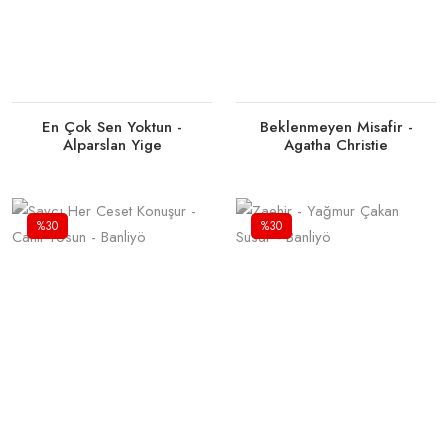
En Çok Sen Yoktun -
Beklenmeyen Misafir -
Alparslan Yige
Agatha Christie
%30
%30
Tükendi
Tükendi