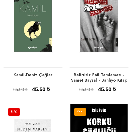
Tükendi
Tükendi
Kamil-Deniz Çağlar
Belirtisiz Fail Tamlaması -
Samet Baysal - Banliyö Kitap
45.50 ₺
45.50 ₺
65.00 ₺
65.00 ₺
%30
Yeni