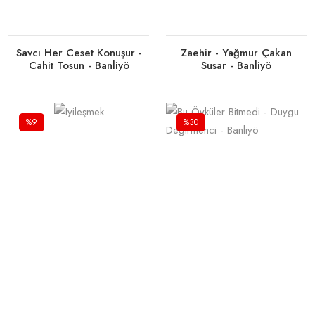
Savcı Her Ceset Konuşur -
Zaehir - Yağmur Çakan
Cahit Tosun - Banliyö
Susar - Banliyö
%9
%30
Tükendi
Tükendi