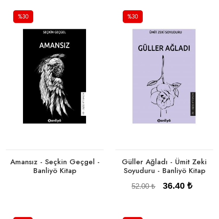
%30
%30
Tükendi
Tükendi
Amansız - Seçkin Geçgel -
Güller Ağladı - Ümit Zeki
Banliyö Kitap
Soyuduru - Banliyö Kitap
36.40 ₺
52.00 ₺