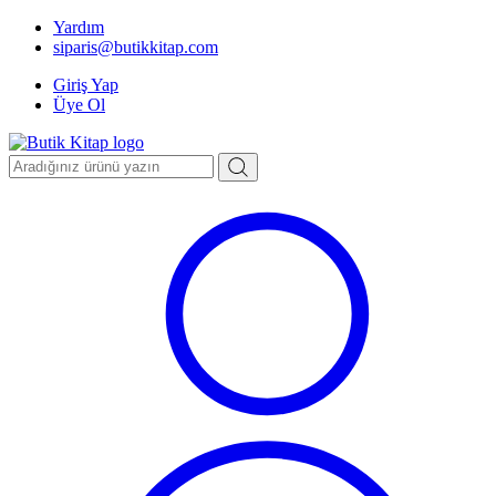
Yardım
siparis@butikkitap.com
Giriş Yap
Üye Ol