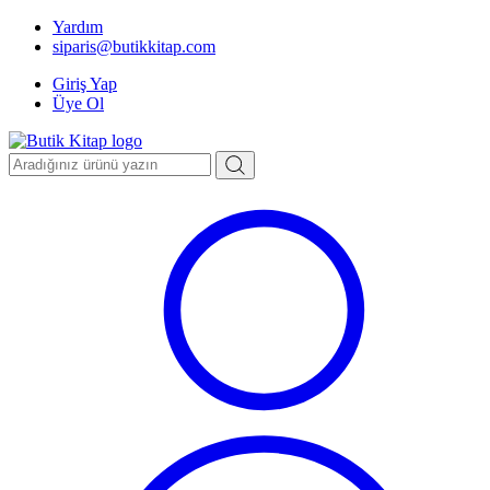
Yardım
siparis@butikkitap.com
Giriş Yap
Üye Ol