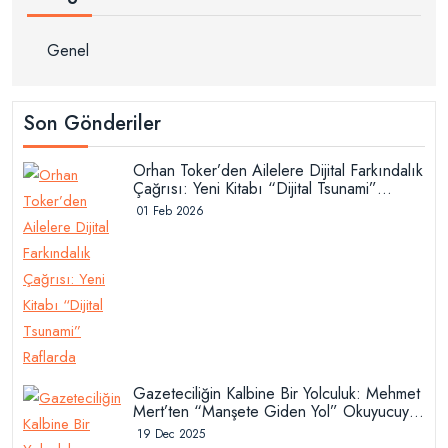
Genel
Son Gönderiler
Orhan Toker’den Ailelere Dijital Farkındalık
Çağrısı: Yeni Kitabı “Dijital Tsunami”
Raflarda
01 Feb 2026
Gazeteciliğin Kalbine Bir Yolculuk: Mehmet
Mert’ten “Manşete Giden Yol” Okuyucuyla
Buluştu
19 Dec 2025