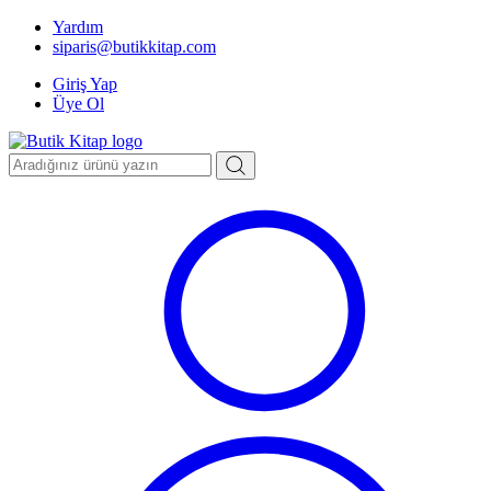
Yardım
siparis@butikkitap.com
Giriş Yap
Üye Ol