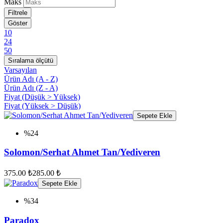
Maks
Filtrele
Göster
10
24
50
Sıralama ölçütü
Varsayılan
Ürün Adı (A - Z)
Ürün Adı (Z - A)
Fiyat (Düşük > Yüksek)
Fiyat (Yüksek > Düşük)
Sepete Ekle
%24
Solomon/Serhat Ahmet Tan/Yediveren
375.00 ₺
285.00 ₺
Sepete Ekle
%34
Paradox